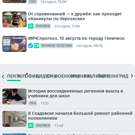
Сегодня, 10:06
СМИ
От соревнований — к дружбе: как проходят
«Каникулы по-Херсонски»
Сегодня, 11:04
ПАБЛИКИ
#МЧСпрогноз. 10 августа по городу Геническ:
Сегодня, 08:56
ВЕЛИКАЯ ЛЕПЕТИХА
ЛЕНТА
ТОП
ОФИЦ.
ВИДЕО
СМИ
ВОЕНКОРЫ
МНЕНИЯ
ПАБЛИКИ
ФОТО
ЛОНГРИДЫ
История воссоединенных регионов вошла в
учебники для школ
11:51
СМИ
В Скадовске начался большой ремонт районной
поликлиники
11:49
ПАБЛИКИ