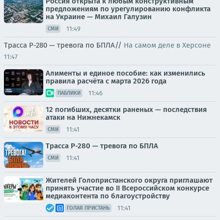
Россия открыта к любым конструктивным
предложениям по урегулированию конфликта
на Украине — Михаил Галузин
11:49
СМИ
Трасса Р-280 — тревога по БПЛА//
На самом деле в Херсоне
11:47
Алименты и единое пособие: как изменились
правила расчёта с марта 2026 года
11:46
ПАБЛИКИ
12 погибших, десятки раненых — последствия
атаки на Нижнекамск
11:41
СМИ
Трасса Р-280 — тревога по БПЛА
11:41
СМИ
Жителей Голопристанского округа приглашают
принять участие во II Всероссийском конкурсе
медиаконтента по благоустройству
11:41
ГОЛАЯ ПРИСТАНЬ