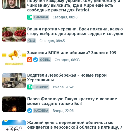
поручил каждому украинскому дипломату и
чиновнику выяснить, где в мире ещё есть
свободные ракеты для Patriot
Сегодня, 08:18
ПАБЛИКИ
Вишня против черешни. Врач пояснил, какую
ягоду выбрать для здоровья сердца и сосудов
Сегодня, 08:45
СМИ
Заметили БПЛА или обломки? Звоните 109
Сегодня, 08:33
ОФИЦ.
Водители Левобережья - новые герои
Херсонщины
Вчера, 20:46
ПАБЛИКИ
Павел Филипчук: Такую красоту и величие
может создать только Бог!
Вчера, 22:06
КАХОВКА
Жаркий день с переменной облачностью
ожидается в Херсонской области в пятницу, 7