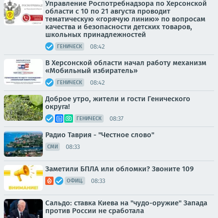
Управление Роспотребнадзора по Херсонской
области с 10 по 21 августа проводит
тематическую «горячую линию» по вопросам
качества и безопасности детских товаров,
школьных принадлежностей
08:42
ГЕНИЧЕСК
В Херсонской области начал работу механизм
«Мобильный избиратель»
08:42
ГЕНИЧЕСК
Доброе утро, жители и гости Генического
округа!
08:37
ГЕНИЧЕСК
Радио Таврия - "Честное слово"
08:33
СМИ
Заметили БПЛА или обломки? Звоните 109
08:33
ОФИЦ.
Сальдо: ставка Киева на "чудо-оружие" Запада
против России не сработала