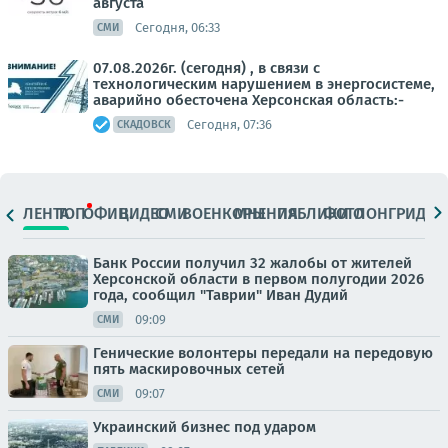
августа
Сегодня, 06:33
СМИ
07.08.2026г. (сегодня) , в связи с
технологическим нарушением в энергосистеме,
аварийно обесточена Херсонская область:-
Сегодня, 07:36
СКАДОВСК
ЛЕНТА
ТОП
ОФИЦ.
ВИДЕО
СМИ
ВОЕНКОРЫ
МНЕНИЯ
ПАБЛИКИ
ФОТО
ЛОНГРИДЫ
Банк России получил 32 жалобы от жителей
Херсонской области в первом полугодии 2026
года, сообщил "Таврии" Иван Дудий
09:09
СМИ
Генические волонтеры передали на передовую
пять маскировочных сетей
09:07
СМИ
Украинский бизнес под ударом