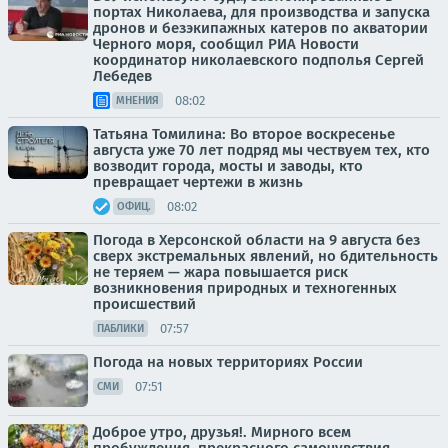
портах Николаева, для производства и запуска
дронов и безэкипажных катеров по акватории
Черного моря, сообщил РИА Новости
координатор николаевского подполья Сергей
Лебедев
08:02
МНЕНИЯ
Татьяна Томилина: Во второе воскресенье
августа уже 70 лет подряд мы чествуем тех, кто
возводит города, мосты и заводы, кто
превращает чертежи в жизнь
08:02
ОФИЦ.
Погода в Херсонской области на 9 августа без
сверх экстремальных явлений, но бдительность
не теряем — жара повышается риск
возникновения природных и техногенных
происшествий
07:57
ПАБЛИКИ
Погода на новых территориях России
07:51
СМИ
Доброе утро, друзья!. Мирного всем