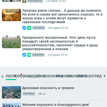
Сегодня, 07:42
ВОЕНКОРЫ
Лисички взяли спички... А дальше вы помните.
Но если в сказке всё закончилось хорошо, то в
жизни игры с огнём могут привести к
серьёзным последствиям
Сегодня, 07:33
КАХОВКА
Прекрасного воскресенья!. Этот день пусть
порадует своей неспешностью и
расслабленностью, наполнит сердце и душу
умиротворением и покоем
Сегодня, 07:12
КАХОВКА
ЛЕНТА
ТОП
ОФИЦ.
ВИДЕО
СМИ
ВОЕНКОРЫ
МНЕНИЯ
ПАБЛИКИ
ФОТО
ЛОНГРИДЫ
Дроновая опасность и тревога
08:42
ПАБЛИКИ
Желаем хорошего и благодарного дня!