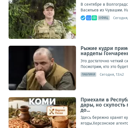
В сентябре в Волгоградс
Васильев из Чувашии. Н
Сегодня,
ОФИЦ.
Рыжие кудри приме
нардепы Гончарен
Это достаточно четкий с
Посмотрим, кто это буде
Сегодня, 13:42
ПАБЛИКИ
Приехали в Республ
дары, но скупость
до...
Здесь бережно хранят к
ягоды.Херсонское агентс