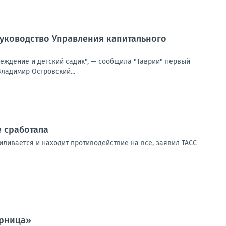
руководство Управления капитального
реждение и детский садик", — сообщила "Таврии" первый
ладимир Островский...
е сработала
иливается и находит противодействие на все, заявил ТАСС
арница»