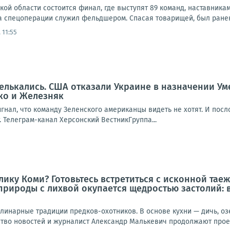
кой области состоится финал, где выступят 89 команд, наставника
а спецоперации служил фельдшером. Спасая товарищей, был ранен
 11:55
лькались. США отказали Украине в назначении Ум
ко и Железняк
игнал, что команду Зеленского американцы видеть не хотят. И пос
т. Телеграм-канал Херсонский ВестникГруппа...
ику Коми? Готовьтесь встретиться с исконной таежн
 природы с лихвой окупается щедростью застолий: 
улинарные традиции предков-охотников. В основе кухни — дичь, о
тво новостей и журналист Александр Малькевич продолжают проект