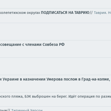
ПОДПИСАТЬСЯ НА ТАВРИЮ
колепетихском округах
//
Таврия. 
 совещание с членами Совбеза РФ
 Украине в назначении Умерова послом в Град-на-холме
рского пляжа, БЭК выброшен на берег. Идёт операция по ра
Крым//
Типичный Херсон