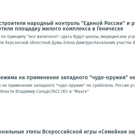
строителя народный контроль "Единой России" и 
етили площадку жилого комплекса в Геническе
 по принципу "все включено": здесь будут школы, медицинское уч
ля Херсонской областной Думы Елена Дмитрук.Начальник участка В
режима на применение западного "чудо-оружия" н
 на применение западного "чудо-оружия" не сработала. Россия ус
области Владимир Сальдо.ТАСС/Юг в "Максе"
ональные этапы Всероссийской игры «Семейная з