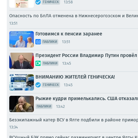
13:58
ГЕНИЧЕСК
Опасность по БпЛА отменена в Нижнесерогозском и Вели
13:51
Готовимся к пенсии заранее
13:51
ПАБЛИКИ
Президент России Владимир Путин провёл
13:45
ПАБЛИКИ
ВНИМАНИЮ ЖИТЕЛЕЙ ГЕНИЧЕСКА!
13:45
ГЕНИЧЕСК
Рыжие кудри примелькались. США отказали
13:42
ПАБЛИКИ
Безэкипажный катер ВСУ в Ялте подбили в районе примо
13:34
ВСУшный БЭК прямо сейчас разминируют в центре Ялты 