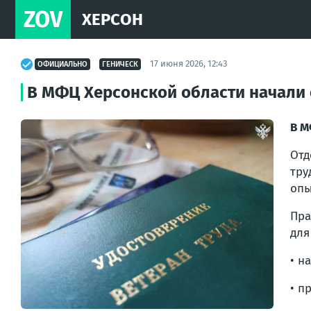
ZOV
ХЕРСОН
17 июня 2026, 12:43
ОФИЦИАЛЬНО
ГЕНИЧЕСК
В МФЦ Херсонской области начали 
В М
Отд
тру
опы
Пра
для
• н
• п