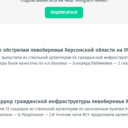
Подписывайтесь на наш Telegram-канал
ПОДПИСАТЬСЯ
о обстрелам левобережья Херсонской области на 09:
У выпустили из ствольной артиллерии по гражданской инфраструк
ары были нанесены по н.п.:Каховка — 3снаряда;Любимовка — 2 снар
еррор гражданской инфраструктуры левобережья 
ли 13 снарядов из ствольной артиллерии по населенным пунктам Х
ховка — 6; Раздольное — 2.В течение ночи ВСУ продолжили артилл