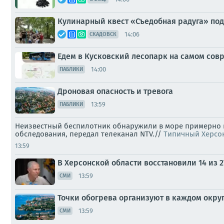
Кулинарный квест «Съедобная радуга» под
14:06
СКАДОВСК
Едем в Кусковский лесопарк на самом сов
14:00
ПАБЛИКИ
Дроновая опасность и тревога
13:59
ПАБЛИКИ
Неизвестный беспилотник обнаружили в море примерно в
обследования, передал телеканал NTV.//
Типичный Херсо
13:59
В Херсонской области восстановили 14 из
13:59
СМИ
Точки обогрева организуют в каждом окру
13:59
СМИ