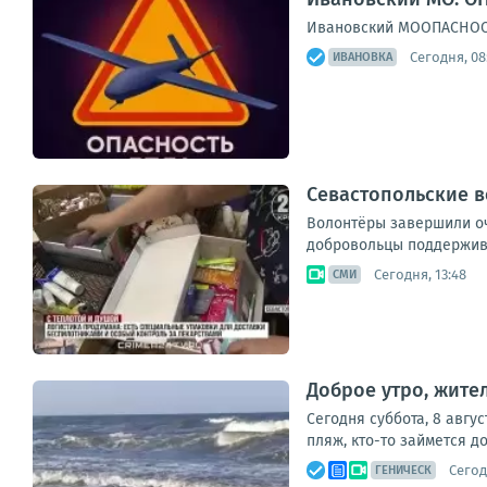
Ивановский МООПАСНОСТЬ
Сегодня, 08
ИВАНОВКА
Севастопольские 
Волонтёры завершили оч
добровольцы поддерживаю
Сегодня, 13:48
СМИ
Доброе утро, жител
Сегодня суббота, 8 авгу
пляж, кто-то займется д
Сегод
ГЕНИЧЕСК