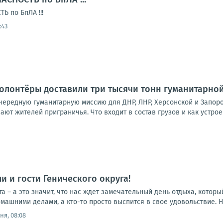
 по БпЛА !!!
:43
волонтёры доставили три тысячи тонн гуманитарн
ередную гуманитарную миссию для ДНР, ЛНР, Херсонской и Запоро
т жителей приграничья. Что входит в состав грузов и как устрое
и и гости Генического округа!
ста – а это значит, что нас ждет замечательный день отдыха, котор
омашними делами, а кто-то просто выспится в свое удовольствие. Н
ня, 08:08