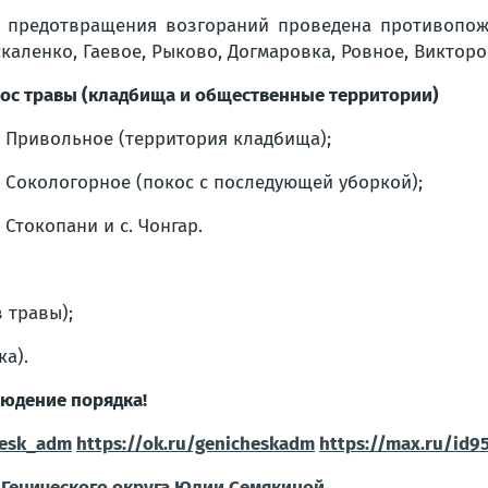
 предотвращения возгораний проведена противопожа
каленко, Гаевое, Рыково, Догмаровка, Ровное, Викторо
ос травы (кладбища и общественные территории)
. Привольное (территория кладбища);
. Сокологорное (покос с последующей уборкой);
. Стокопани и с. Чонгар.
 травы);
ка).
людение порядка!
hesk_adm
https://ok.ru/genicheskadm
https://max.ru/id
Генического округа Юлии Семякиной