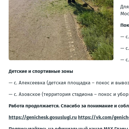
Для
Мос
Пок
— с
— с
— с
Детские и спортивные зоны
— с. Алексеевка (детская площадка – покос и вывоз
— с. Азовское (территория стадиона – покос и убор
Работа продолжается. Спасибо за понимание и соб
https://genichesk.gosuslugi.ru
https://vk.com/genic
Подписывайтесь на официальный канал МАХ Главы 