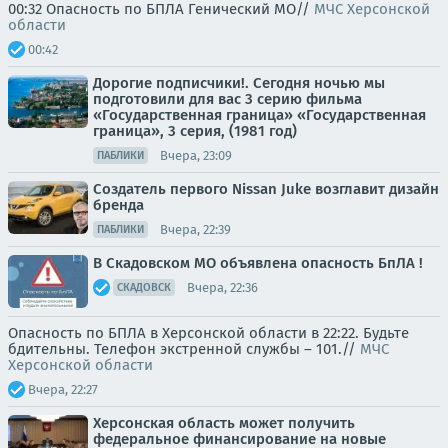
00:32 Опасность по БПЛА Генический МО//
МЧС Херсонской
области
00:42
Дорогие подписчики!. Сегодня ночью мы
подготовили для вас 3 серию фильма
«Государственная граница» «Государственная
граница», 3 серия, (1981 год)
Вчера, 23:09
ПАБЛИКИ
Создатель первого Nissan Juke возглавит дизайн
бренда
Вчера, 22:39
ПАБЛИКИ
В Скадовском МО объявлена опасность БпЛА !
Вчера, 22:36
СКАДОВСК
Опасность по БПЛА в Херсонской области в 22:22. Будьте
бдительны. Телефон экстренной службы – 101.//
МЧС
Херсонской области
Вчера, 22:27
Херсонская область может получить
федеральное финансирование на новые