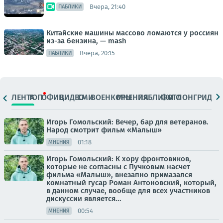
Вчера, 21:40
ПАБЛИКИ
Китайские машины массово ломаются у россиян
из-за бензина, — mash
Вчера, 20:15
ПАБЛИКИ
ЛЕНТА
ТОП
ОФИЦ.
ВИДЕО
СМИ
ВОЕНКОРЫ
МНЕНИЯ
ПАБЛИКИ
ФОТО
ЛОНГРИДЫ
Игорь Гомольский: Вечер, бар для ветеранов.
Народ смотрит фильм «Малыш»
01:18
МНЕНИЯ
Игорь Гомольский: К хору фронтовиков,
которые не согласны с Пучковым насчет
фильма «Малыш», внезапно примазался
комнатный гусар Роман Антоновский, который,
в данном случае, вообще для всех участников
дискуссии является...
00:54
МНЕНИЯ