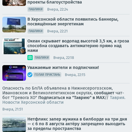
проекты благоустройства
Вчера, 22:24
ПАБЛИКИ
В Херсонской области появились баннеры,
посвящённые энергетикам
Вчера, 22:21
ПАБЛИКИ
Океан скрывает водопад высотой 3,5 км, а гроза
способна создавать антиматерию прямо над
нами
Вчера, 22:18
ПАБЛИКИ
Уважаемые жители и подписчики!
Вчера, 22:15
ГОЛАЯ ПРИСТАНЬ
Опасность по БпЛА объявлена в Нижнесерогозском,
Ивановском и Великолепетихском округах,
сообщает
чат-
бот "Тревога ХО"
Подписаться на "Таврию" в MAX
//
Таврия.
Новости Херсонской области
Вчера, 21:51
Нетфликс запер мужика в билборде на три дня
— с 6 по 8 августа актёру запрещено выходить
за пределы пространства