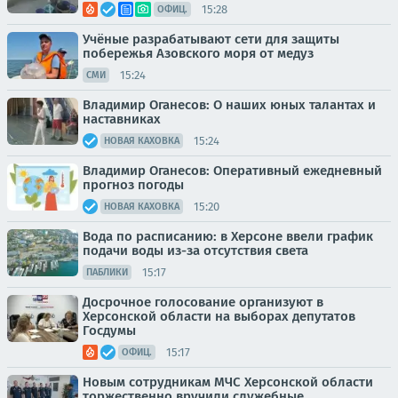
15:28
ОФИЦ.
Учёные разрабатывают сети для защиты
побережья Азовского моря от медуз
15:24
СМИ
Владимир Оганесов: О наших юных талантах и
наставниках
15:24
НОВАЯ КАХОВКА
Владимир Оганесов: Оперативный ежедневный
прогноз погоды
15:20
НОВАЯ КАХОВКА
Вода по расписанию: в Херсоне ввели график
подачи воды из-за отсутствия света
15:17
ПАБЛИКИ
Досрочное голосование организуют в
Херсонской области на выборах депутатов
Госдумы
15:17
ОФИЦ.
Новым сотрудникам МЧС Херсонской области
торжественно вручили служебные