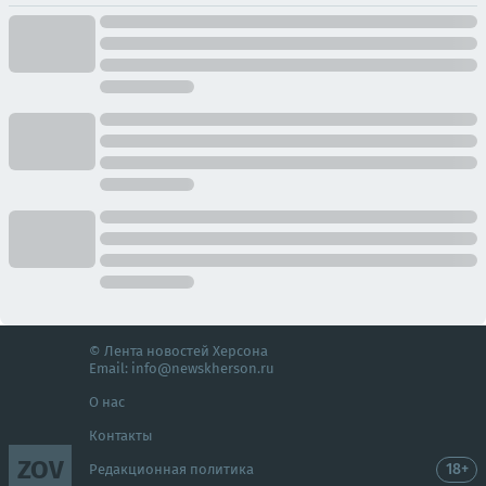
© Лента новостей Херсона
Email:
info@newskherson.ru
О нас
Контакты
ZOV
18+
Редакционная политика