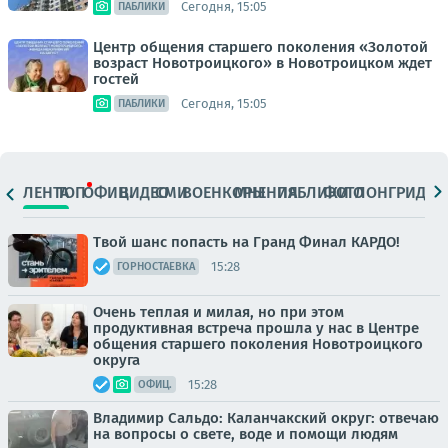
Сегодня, 15:05
ПАБЛИКИ
Центр общения старшего поколения «Золотой
возраст Новотроицкого» в Новотроицком ждет
гостей
Сегодня, 15:05
ПАБЛИКИ
ЛЕНТА
ТОП
ОФИЦ.
ВИДЕО
СМИ
ВОЕНКОРЫ
МНЕНИЯ
ПАБЛИКИ
ФОТО
ЛОНГРИДЫ
Твой шанс попасть на Гранд Финал КАРДО!
15:28
ГОРНОСТАЕВКА
Очень теплая и милая, но при этом
продуктивная встреча прошла у нас в Центре
общения старшего поколения Новотроицкого
округа
15:28
ОФИЦ.
Владимир Сальдо: Каланчакский округ: отвечаю
на вопросы о свете, воде и помощи людям