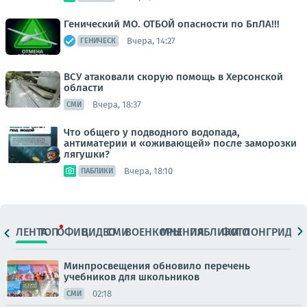
Генический МО. ОТБОЙ опасности по БпЛА!!!
Вчера, 14:27
ГЕНИЧЕСК
ВСУ атаковали скорую помощь в Херсонской
области
Вчера, 18:37
СМИ
Что общего у подводного водопада,
антиматерии и «оживающей» после заморозки
лягушки?
Вчера, 18:10
ПАБЛИКИ
ЛЕНТА
ТОП
ОФИЦ.
ВИДЕО
СМИ
ВОЕНКОРЫ
МНЕНИЯ
ПАБЛИКИ
ФОТО
ЛОНГРИДЫ
Минпросвещения обновило перечень
учебников для школьников
02:18
СМИ