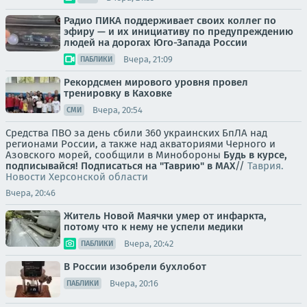
Радио ПИКА поддерживает своих коллег по
эфиру — и их инициативу по предупреждению
людей на дорогах Юго-Запада России
Вчера, 21:09
ПАБЛИКИ
Рекордсмен мирового уровня провел
тренировку в Каховке
Вчера, 20:54
СМИ
Средства ПВО за день сбили 360 украинских БпЛА над
регионами России, а также над акваториями Черного и
Азовского морей, сообщили в Минобороны
Будь в курсе,
подписывайся!
Подписаться на "Таврию" в MAX
//
Таврия.
Новости Херсонской области
Вчера, 20:46
Житель Новой Маячки умер от инфаркта,
потому что к нему не успели медики
Вчера, 20:42
ПАБЛИКИ
В России изобрели бухлобот
Вчера, 20:16
ПАБЛИКИ