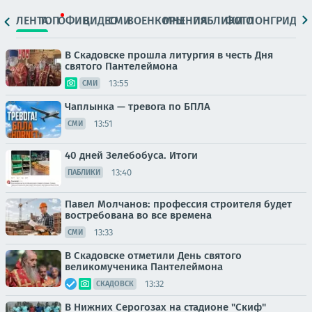
ЛЕНТА
ТОП
ОФИЦ.
ВИДЕО
СМИ
ВОЕНКОРЫ
МНЕНИЯ
ПАБЛИКИ
ФОТО
ЛОНГРИДЫ
В Скадовске прошла литургия в честь Дня
святого Пантелеймона
13:55
СМИ
Чаплынка — тревога по БПЛА
13:51
СМИ
40 дней Зелебобуса. Итоги
13:40
ПАБЛИКИ
Павел Молчанов: профессия строителя будет
востребована во все времена
13:33
СМИ
В Скадовске отметили День святого
великомученика Пантелеймона
13:32
СКАДОВСК
В Нижних Серогозах на стадионе "Скиф"