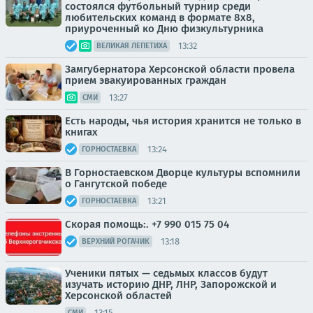
состоялся футбольный турнир среди
любительских команд в формате 8х8,
приуроченный ко Дню физкультурника
13:32
ВЕЛИКАЯ ЛЕПЕТИХА
Замгубернатора Херсонской области провела
прием эвакуированных граждан
13:27
СМИ
Есть народы, чья история хранится не только в
книгах
13:24
ГОРНОСТАЕВКА
В Горностаевском Дворце культуры вспомнили
о Гангутской победе
13:21
ГОРНОСТАЕВКА
Скорая помощь:. +7 990 015 75 04
13:18
ВЕРХНИЙ РОГАЧИК
Ученики пятых — седьмых классов будут
изучать историю ДНР, ЛНР, Запорожской и
Херсонской областей
13:15
СМИ