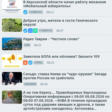
В Херсонской области начал работу механизм
«Мобильный избиратель»
08:42
ГЕНИЧЕСК
Доброе утро, жители и гости Генического
округа!
08:37
ГЕНИЧЕСК
Радио Таврия - "Честное слово"
08:33
СМИ
Заметили БПЛА или обломки? Звоните 109
08:33
ОФИЦ.
Сальдо: ставка Киева на "чудо-оружие" Запада
против России не сработала
08:30
ПАБЛИКИ
А на том берегу.... Правобережье Херсонщины:
Оперативная информация с 06:00 06.08.2026 по
06:00 07.08.2026. —ХОВА В течение прошедших
суток под ударами авиации и дронов, а также
артобстрелами находились: Антоновка...