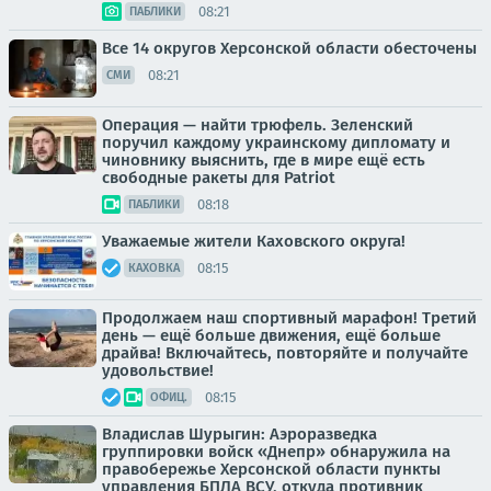
08:21
ПАБЛИКИ
Все 14 округов Херсонской области обесточены
08:21
СМИ
Операция — найти трюфель. Зеленский
поручил каждому украинскому дипломату и
чиновнику выяснить, где в мире ещё есть
свободные ракеты для Patriot
08:18
ПАБЛИКИ
Уважаемые жители Каховского округа!
08:15
КАХОВКА
Продолжаем наш спортивный марафон! Третий
день — ещё больше движения, ещё больше
драйва! Включайтесь, повторяйте и получайте
удовольствие!
08:15
ОФИЦ.
Владислав Шурыгин: Аэроразведка
группировки войск «Днепр» обнаружила на
правобережье Херсонской области пункты
управления БПЛА ВСУ, откуда противник