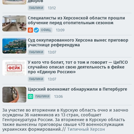
дворов
13:12
ПАБЛИКИ
Специалисты из Херсонской области прошли
обучение перед отопительным сезоном
13:09
ОФИЦ.
Суд оккупированного Херсона вынес приговор
участнице референдума
13:07
ПАБЛИКИ
У кого что болит, тот о том и говорит — ЦиПСО
случайно описал свою деятельность в фейке
про «Единую Россию»
13:07
ПАБЛИКИ
Царский военкомат обнаружили в Петербурге
13:06
ПАБЛИКИ
За участие во вторжении в Курскую область очно и заочно
осуждены 36 наемников из 13 стран, сообщает
Генпрокуратура России. За вторжение в Курскую область
также вынесены приговоры свыше 470 военнослужащим
украинских формирований.//
Типичный Херсон