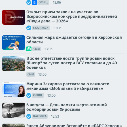
13:06
ОФИЦ.
Открыт прием заявок на участие во
Всероссийском конкурсе предпринимателей
«Люди дела — 2026»
13:06
СКАДОВСК
Сильная жара ожидается сегодня в Херсонской
области
13:06
СМИ
В зоне ответственности группировки войск
"Днепр" за сутки потери ВСУ составили до 40
боевиков
13:00
СМИ
Марина Захарова рассказала о важности
механизма «Мобильный избиратель»
13:00
ОФИЦ.
6 августа — День памяти жертв атомной
бомбардировки Хиросимы
12:53
КАХОВКА
Энвер Абдураимов: Вступайте в «БАРС-Херсон»