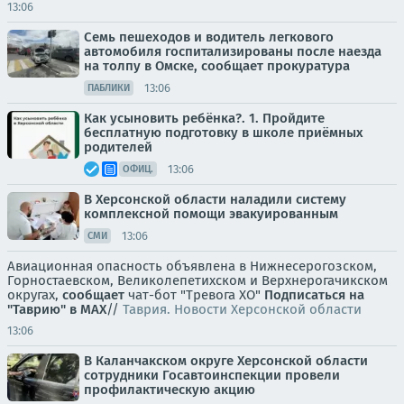
13:06
Семь пешеходов и водитель легкового
автомобиля госпитализированы после наезда
на толпу в Омске, сообщает прокуратура
13:06
ПАБЛИКИ
Как усыновить ребёнка?. 1. Пройдите
бесплатную подготовку в школе приёмных
родителей
13:06
ОФИЦ.
В Херсонской области наладили систему
комплексной помощи эвакуированным
13:06
СМИ
Авиационная опасность объявлена в Нижнесерогозском,
Горностаевском, Великолепетихском и Верхнерогачикском
округах,
сообщает
чат-бот "Тревога ХО"
Подписаться на
"Таврию" в MAX
//
Таврия. Новости Херсонской области
13:06
В Каланчакском округе Херсонской области
сотрудники Госавтоинспекции провели
профилактическую акцию