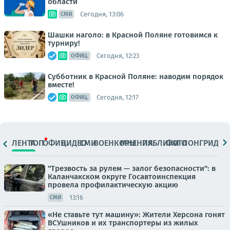
области
Сегодня, 13:06
СМИ
Шашки наголо: в Красной Поляне готовимся к
турниру!
Сегодня, 12:23
ОФИЦ.
Субботник в Красной Поляне: наводим порядок
вместе!
Сегодня, 12:17
ОФИЦ.
ЛЕНТА
ТОП
ОФИЦ.
ВИДЕО
СМИ
ВОЕНКОРЫ
МНЕНИЯ
ПАБЛИКИ
ФОТО
ЛОНГРИДЫ
"Трезвость за рулем — залог безопасности": в
Каланчакском округе Госавтоинспекция
провела профилактическую акцию
13:16
СМИ
«Не ставьте тут машину»: Жители Херсона гонят
ВСУшников и их транспортеры из жилых