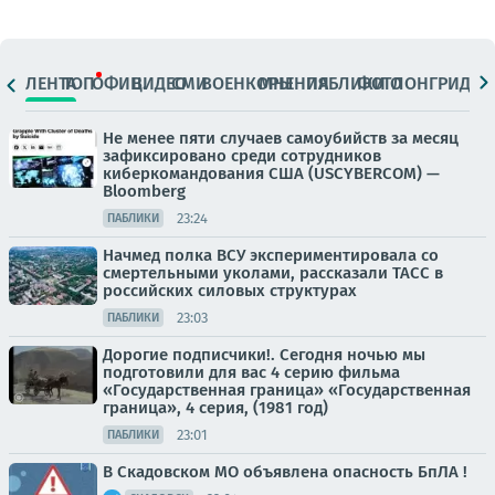
ЛЕНТА
ТОП
ОФИЦ.
ВИДЕО
СМИ
ВОЕНКОРЫ
МНЕНИЯ
ПАБЛИКИ
ФОТО
ЛОНГРИДЫ
Не менее пяти случаев самоубийств за месяц
зафиксировано среди сотрудников
киберкомандования США (USCYBERCOM) —
Bloomberg
23:24
ПАБЛИКИ
Начмед полка ВСУ экспериментировала со
смертельными уколами, рассказали ТАСС в
российских силовых структурах
23:03
ПАБЛИКИ
Дорогие подписчики!. Сегодня ночью мы
подготовили для вас 4 серию фильма
«Государственная граница» «Государственная
граница», 4 серия, (1981 год)
23:01
ПАБЛИКИ
В Скадовском МО объявлена опасность БпЛА !