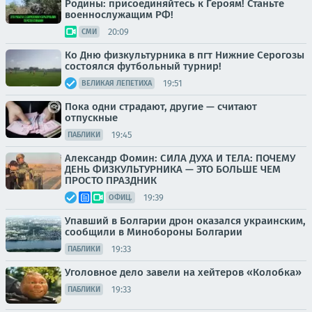
Родины: присоединяйтесь к Героям! Станьте
военнослужащим РФ!
20:09
СМИ
Ко Дню физкультурника в пгт Нижние Серогозы
состоялся футбольный турнир!
19:51
ВЕЛИКАЯ ЛЕПЕТИХА
Пока одни страдают, другие — считают
отпускные
19:45
ПАБЛИКИ
Александр Фомин: СИЛА ДУХА И ТЕЛА: ПОЧЕМУ
ДЕНЬ ФИЗКУЛЬТУРНИКА — ЭТО БОЛЬШЕ ЧЕМ
ПРОСТО ПРАЗДНИК
19:39
ОФИЦ.
Упавший в Болгарии дрон оказался украинским,
сообщили в Минобороны Болгарии
19:33
ПАБЛИКИ
Уголовное дело завели на хейтеров «Колобка»
19:33
ПАБЛИКИ