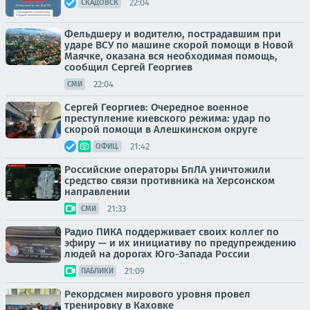
22:04
СКАДОВСК
Фельдшеру и водителю, пострадавшим при
ударе ВСУ по машине скорой помощи в Новой
Маячке, оказана вся необходимая помощь,
сообщил Сергей Георгиев
22:04
СМИ
Сергей Георгиев: Очередное военное
преступление киевского режима: удар по
скорой помощи в Алешкинском округе
21:42
ОФИЦ.
Российские операторы БпЛА уничтожили
средство связи противника на Херсонском
направлении
21:33
СМИ
Радио ПИКА поддерживает своих коллег по
эфиру — и их инициативу по предупреждению
людей на дорогах Юго-Запада России
21:09
ПАБЛИКИ
Рекордсмен мирового уровня провел
тренировку в Каховке