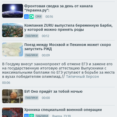
Фронтовая сводка за день от канала
"Украина.ру":
00:16
СМИ
Компания ZURU выпустила беременную Барби,
у которой можно принять роды
00:12
ПАБЛИКИ
Поезд между Москвой и Пекином может скоро
запустить РЖД
00:09
ПАБЛИКИ
В Госдуму внесут законопроект об отмене ЕГЭ и замене его
на государственную итоговую аттестацию Выпускники с
максимальными баллами по ЕГЭ уступают в борьбе за места
в вузах победителям олимпиад.//
Типичный Херсон
00:06
БУ! Оно придёт за тобой ночью
00:00
ПАБЛИКИ
Хроника специальной военной операции
Вчера, 23:39
ПАБЛИКИ