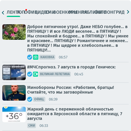
ЛЕНТА
ТОП
ОФИЦ.
ВИДЕО
СМИ
ВОЕНКОРЫ
МНЕНИЯ
ПАБЛИКИ
ФОТО
ЛОНГРИДЫ
Доброе пятничное утро!. Даже НЕБО голубее… в
ПЯТНИЦУ ! И все ЛЮДИ веселее… в ПЯТНИЦУ !
Мы спокойней и бодрее… в ПЯТНИЦУ ! Мы умнее
и красивее… ПЯТНИЦУ ! Романтичнее и нежнее…
в ПЯТНИЦУ ! Мы щедрее и хлебосольнее… в
ПЯТНИЦУ!...
06:57
КАХОВКА
#МЧСпрогноз. 7 августа в городе Геническ:
06:45
ВЕЛИКАЯ ЛЕПЕТИХА
Минобороны России: «Работаем, братцы!
Считайте, что мы заговорённые
06:39
ОФИЦ.
Жаркий день с переменной облачностью
ожидается в Херсонской области в пятницу, 7
августа
06:33
СМИ