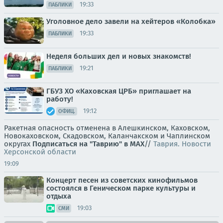
19:33
ПАБЛИКИ
Уголовное дело завели на хейтеров «Колобка»
19:33
ПАБЛИКИ
Неделя больших дел и новых знакомств!
19:21
ПАБЛИКИ
ГБУЗ ХО «Каховская ЦРБ» приглашает на
работу!
19:12
ОФИЦ.
Ракетная опасность отменена в Алешкинском, Каховском,
Новокаховском, Скадовском, Каланчакском и Чаплинском
округах
Подписаться на "Таврию" в MAX
//
Таврия. Новости
Херсонской области
19:09
Концерт песен из советских кинофильмов
состоялся в Геническом парке культуры и
отдыха
19:03
СМИ