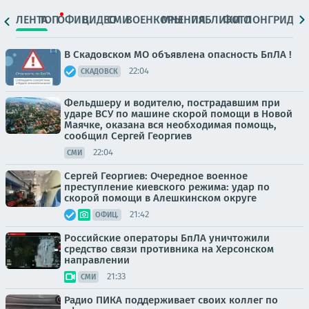
ЛЕНТА
ТОП
ОФИЦ.
ВИДЕО
СМИ
ВОЕНКОРЫ
МНЕНИЯ
ПАБЛИКИ
ФОТО
ЛОНГРИДЫ
В Скадовском МО объявлена опасность БпЛА !
22:04
СКАДОВСК
Фельдшеру и водителю, пострадавшим при
ударе ВСУ по машине скорой помощи в Новой
Маячке, оказана вся необходимая помощь,
сообщил Сергей Георгиев
22:04
СМИ
Сергей Георгиев: Очередное военное
преступление киевского режима: удар по
скорой помощи в Алешкинском округе
21:42
ОФИЦ.
Российские операторы БпЛА уничтожили
средство связи противника на Херсонском
направлении
21:33
СМИ
Радио ПИКА поддерживает своих коллег по