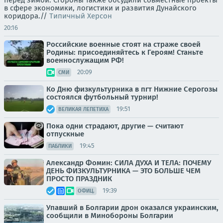
в сфере экономики, логистики и развития Дунайского
коридора.//
Типичный Херсон
20:16
Российские военные стоят на страже своей
Родины: присоединяйтесь к Героям! Станьте
военнослужащим РФ!
20:09
СМИ
Ко Дню физкультурника в пгт Нижние Серогозы
состоялся футбольный турнир!
19:51
ВЕЛИКАЯ ЛЕПЕТИХА
Пока одни страдают, другие — считают
отпускные
19:45
ПАБЛИКИ
Александр Фомин: СИЛА ДУХА И ТЕЛА: ПОЧЕМУ
ДЕНЬ ФИЗКУЛЬТУРНИКА — ЭТО БОЛЬШЕ ЧЕМ
ПРОСТО ПРАЗДНИК
19:39
ОФИЦ.
Упавший в Болгарии дрон оказался украинским,
сообщили в Минобороны Болгарии