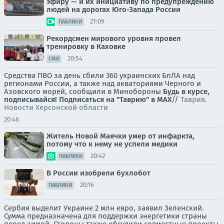
эфиру — и их инициативу по предупреждению
людей на дорогах Юго-Запада России
21:09
ПАБЛИКИ
Рекордсмен мирового уровня провел
тренировку в Каховке
20:54
СМИ
Средства ПВО за день сбили 360 украинских БпЛА над
регионами России, а также над акваториями Черного и
Азовского морей, сообщили в Минобороны
Будь в курсе,
подписывайся!
Подписаться на "Таврию" в MAX
//
Таврия.
Новости Херсонской области
20:46
Житель Новой Маячки умер от инфаркта,
потому что к нему не успели медики
20:42
ПАБЛИКИ
В России изобрели бухлобот
20:16
ПАБЛИКИ
Сербия выделит Украине 2 млн евро, заявил Зеленский.
Сумма предназначена для поддержки энергетики страны
перед зимой. Стороны также обсудили совместные проекты