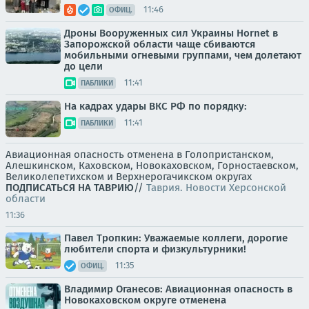
11:46
ОФИЦ.
Дроны Вооруженных сил Украины Hornet в
Запорожской области чаще сбиваются
мобильными огневыми группами, чем долетают
до цели
11:41
ПАБЛИКИ
На кадрах удары ВКС РФ по порядку:
11:41
ПАБЛИКИ
Авиационная опасность отменена в Голопристанском,
Алешкинском, Каховском, Новокаховском, Горностаевском,
Великолепетихском и Верхнерогачикском округах
ПОДПИСАТЬСЯ НА ТАВРИЮ
//
Таврия. Новости Херсонской
области
11:36
Павел Тропкин: Уважаемые коллеги, дорогие
любители спорта и физкультурники!
11:35
ОФИЦ.
Владимир Оганесов: Авиационная опасность в
Новокаховском округе отменена