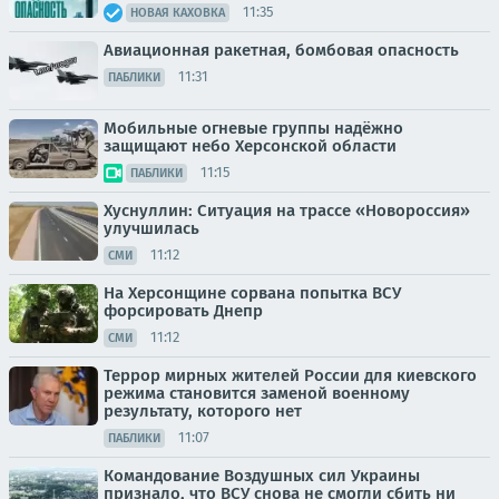
11:35
НОВАЯ КАХОВКА
Авиационная ракетная, бомбовая опасность
11:31
ПАБЛИКИ
Мобильные огневые группы надёжно
защищают небо Херсонской области
11:15
ПАБЛИКИ
Хуснуллин: Ситуация на трассе «Новороссия»
улучшилась
11:12
СМИ
На Херсонщине сорвана попытка ВСУ
форсировать Днепр
11:12
СМИ
Террор мирных жителей России для киевского
режима становится заменой военному
результату, которого нет
11:07
ПАБЛИКИ
Командование Воздушных сил Украины
признало, что ВСУ снова не смогли сбить ни