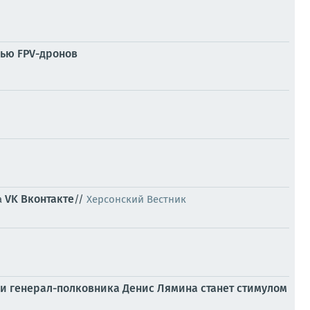
щью FPV-дронов
VK Вконтакте
а
//
Херсонский Вестник
и генерал-полковника Денис Лямина станет стимулом