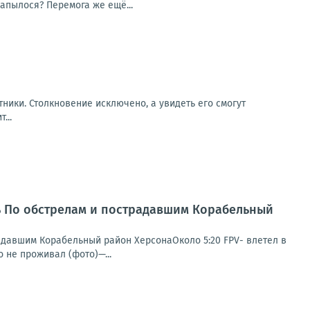
апылося? Перемога же ещё...
ники. Столкновение исключено, а увидеть его смогут
...
нь По обстрелам и пострадавшим Корабельный
радавшим Корабельный район ХерсонаОколо 5:20 FPV- влетел в
 не проживал (фото)—...