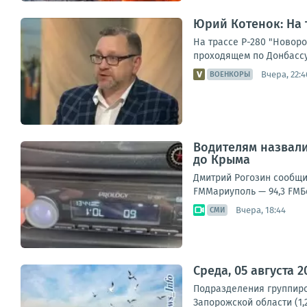
Юрий Котенок: На 
На трассе Р-280 "Новор
проходящем по Донбассу
Вчера, 22:4
ВОЕНКОРЫ
Водителям назвали
до Крыма
Дмитрий Рогозин сообщи
FMМариуполь — 94,3 FMБе
Вчера, 18:44
СМИ
Среда, 05 августа 
Подразделения группиро
Запорожской области (1,