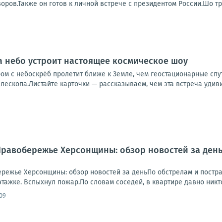
ров.Также он готов к личной встрече с президентом России.Шо тр
да небо устроит настоящее космическое шоу
м с небоскрёб пролетит ближе к Земле, чем геостационарные спут
ескопа.Листайте карточки — рассказываем, чем эта встреча удивит
.. Правобережье Херсонщины: обзор новостей за де
обережье Херсонщины: обзор новостей за деньПо обстрелам и пост
этажке. Вспыхнул пожар.По словам соседей, в квартире давно никто
09