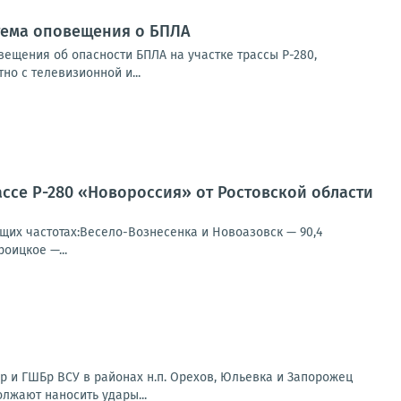
стема оповещения о БПЛА
ещения об опасности БПЛА на участке трассы Р-280,
о с телевизионной и...
ссе Р-280 «Новороссия» от Ростовской области
щих частотах:Весело-Вознесенка и Новоазовск — 90,4
оицкое —...
 и ГШБр ВСУ в районах н.п. Орехов, Юльевка и Запорожец
олжают наносить удары...