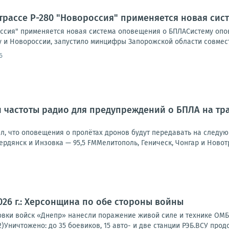
трассе Р-280 "Новороссия" применяется новая си
оссия" применяется новая система оповещения о БПЛАСистему опов
 и Новороссии, запустило минцифры Запорожской области совместн
6
 частоты радио для предупреждений о БПЛА на тра
л, что оповещения о пролётах дронов будут передавать на следую
рдянск и Инзовка — 95,5 FMМелитополь, Геническ, Чонгар и Новотр
2026 г.: Херсонщина по обе стороны войны
вки войск «Днепр» нанесли поражение живой силе и технике ОМБр
2)Уничтожено: до 35 боевиков, 15 авто- и две станции РЭБ.ВСУ прод