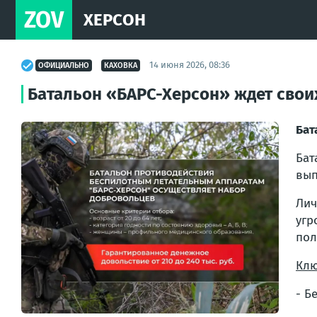
ZOV
ХЕРСОН
14 июня 2026, 08:36
ОФИЦИАЛЬНО
КАХОВКА
Батальон «БАРС-Херсон» ждет свои
Бат
Бат
вып
Лич
угр
пол
Клю
- Б