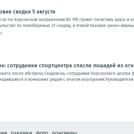
овая сводка 5 августа
ста На Херсонском направлении ВС РФ громят логистику врага и ег
ыпустил по левобережью 31 снаряд, в Новой Каховке ранен мирный
27
к: сотрудники спортцентра спасли лошадей из огн
шего после обстрела Скадовска, сотрудники Херсонского центра ф
ходившихся в конюшнях рядом с очагом возгорания.Руководители ц
НИЯ
ПАБЛИКИ
ФОТО
ЛОНГРИДЫ