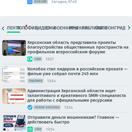
Сегодня, 07:45
МНЕНИЯ
ЛЕНТА
ТОП
ОФИЦ.
ВИДЕО
СМИ
ВОЕНКОРЫ
МНЕНИЯ
ПАБЛИКИ
ФОТО
ЛОНГРИДЫ
Херсонская область представила проекты
благоустройства общественных пространств на
профильном всероссийском форуме
13:57
СМИ
Колобок стал лидером в российском прокате —
фильм уже собрал почти 245 млн
13:54
ПАБЛИКИ
Администрация Херсонской области ищет
талантливого и креативного SMM-специалиста
для работы с официальными ресурсами
13:54
НОВАЯ КАХОВКА
Отправили деньги мошенникам? Главное —
действовать быстро
13:54
СМИ