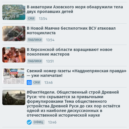
В акватории Азовского моря обнаружили тела
двух пропавших детей
13:54
СМИ
В Новой Маячке беспилотник ВСУ атаковал
мотоциклиста
13:54
ПАБЛИКИ
В Херсонской области взращивают новое
поколение мастеров
13:51
ПАБЛИКИ
Свежий номер газеты «Надднепрянская правда»
— уже напечатан!
13:46
СМИ
#ФактНедели. Общественный строй Древней
Руси: что скрывается за привычными
формулировками Тема общественного
устройства Древней Руси до сих пор остаётся
одной из наиболее дискуссионных в
отечественной исторической науке
13:46
ОФИЦ.