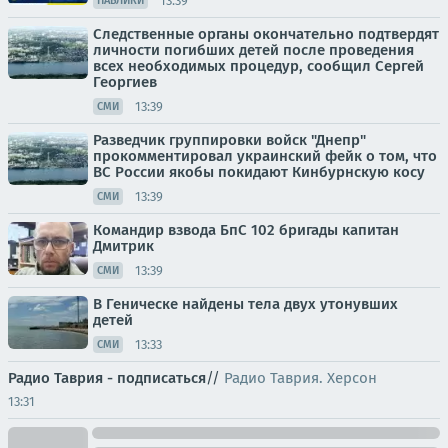
13:39
ПАБЛИКИ
Следственные органы окончательно подтвердят
личности погибших детей после проведения
всех необходимых процедур, сообщил Сергей
Георгиев
13:39
СМИ
Разведчик группировки войск "Днепр"
прокомментировал украинский фейк о том, что
ВС России якобы покидают Кинбурнскую косу
13:39
СМИ
Командир взвода БпС 102 бригады капитан
Дмитрик
13:39
СМИ
В Геническе найдены тела двух утонувших
детей
13:33
СМИ
Радио Таврия - подписаться
//
Радио Таврия. Херсон
13:31