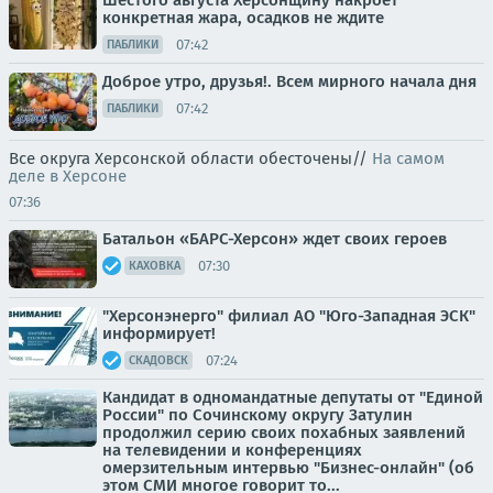
Шестого августа Херсонщину накроет
конкретная жара, осадков не ждите
07:42
ПАБЛИКИ
Доброе утро, друзья!. Всем мирного начала дня
07:42
ПАБЛИКИ
Все округа Херсонской области обесточены//
На самом
деле в Херсоне
07:36
Батальон «БАРС-Херсон» ждет своих героев
07:30
КАХОВКА
"Херсонэнерго" филиал АО "Юго-Западная ЭСК"
информирует!
07:24
СКАДОВСК
Кандидат в одномандатные депутаты от "Единой
России" по Сочинскому округу Затулин
продолжил серию своих похабных заявлений
на телевидении и конференциях
омерзительным интервью "Бизнес-онлайн" (об
этом СМИ многое говорит то...