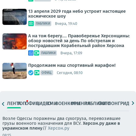
13 апреля 2029 года небо устроит настоящее
космическое шоу
Вчера, 19:40
ПАБЛИКИ
А на том берегу.... Правобережье Херсонщины:
обзор новостей за день По обстрелам и
пострадавшим Корабельный район Херсона
Вчера, 17:09
ПАБЛИКИ
Продолжаем наш спортивный марафон!
Сегодня, 08:10
ОФИЦ.
ЛЕНТА
ТОП
ОФИЦ.
ВИДЕО
СМИ
ВОЕНКОРЫ
МНЕНИЯ
ПАБЛИКИ
ФОТО
ЛОНГРИДЫ
Возле Одессы поражены два сухогруза, перевозившие
грузы военного назначения для ВСУ.
Херсон.ру даже в
украинском плену
//
Херсон.ру
08:15