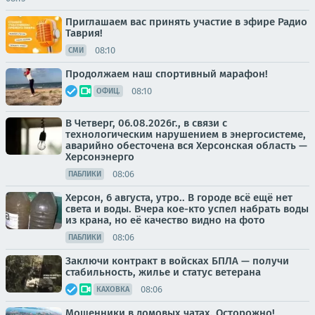
Приглашаем вас принять участие в эфире Радио
Таврия!
08:10
СМИ
Продолжаем наш спортивный марафон!
08:10
ОФИЦ.
В Четверг, 06.08.2026г., в связи с
технологическим нарушением в энергосистеме,
аварийно обесточена вся Херсонская область —
Херсонэнерго
08:06
ПАБЛИКИ
Херсон, 6 августа, утро.. В городе всё ещё нет
света и воды. Вчера кое-кто успел набрать воды
из крана, но её качество видно на фото
08:06
ПАБЛИКИ
Заключи контракт в войсках БПЛА — получи
стабильность, жилье и статус ветерана
08:06
КАХОВКА
Мошенники в домовых чатах. Осторожно!