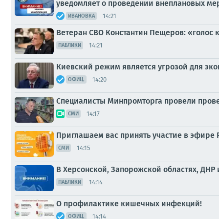
уведомляет о проведении внеплановых ме
14:21
ИВАНОВКА
Ветеран СВО Константин Пещеров: «голос к
14:21
ПАБЛИКИ
Киевский режим является угрозой для эко
14:20
ОФИЦ.
Специалисты Минпромторга провели провер
14:17
СМИ
Приглашаем вас принять участие в эфире 
14:15
СМИ
В Херсонской, Запорожской областях, ДНР 
14:14
ПАБЛИКИ
О профилактике кишечных инфекций!
14:14
ОФИЦ.