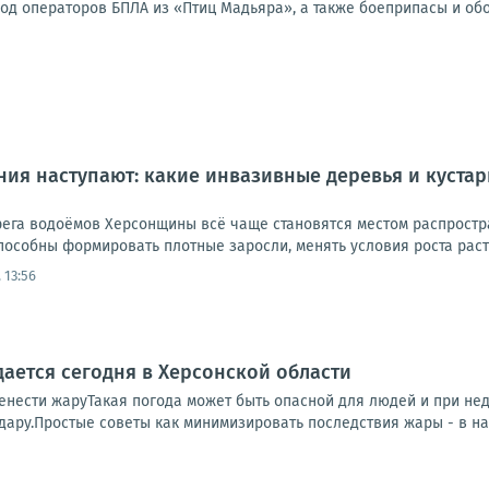
од операторов БПЛА из «Птиц Мадьяра», а также боеприпасы и об
ия наступают: какие инвазивные деревья и куста
ерега водоёмов Херсонщины всё чаще становятся местом распрост
пособны формировать плотные заросли, менять условия роста расте
 13:56
ается сегодня в Херсонской области
енести жаруТакая погода может быть опасной для людей и при нед
дару.Простые советы как минимизировать последствия жары - в наш