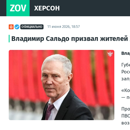
ZOV
ХЕРСОН
11 июня 2026, 18:57
ОФИЦИАЛЬНО
Владимир Сальдо призвал жителей 
Вла
Губ
Рос
зап
«Ко
— п
Про
ПВО
воз