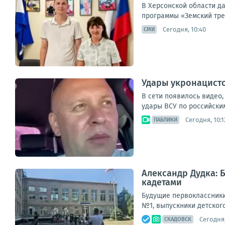
В Херсонской области д
программы «Земский трен
Сегодня, 10:40
СМИ
Удары укронацист
В сети появилось видео,
удары ВСУ по российским
Сегодня, 10:1
ПАБЛИКИ
Александр Дудка: 
кадетами
Будущие первоклассники
№1, выпускники детского
Сегодня,
СКАДОВСК