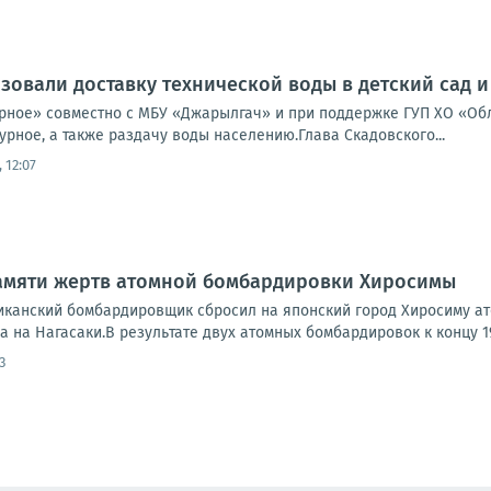
зовали доставку технической воды в детский сад и
рное» совместно с МБУ «Джарылгач» и при поддержке ГУП ХО «Об
урное, а также раздачу воды населению.Глава Скадовского...
 12:07
памяти жертв атомной бомбардировки Хиросимы
риканский бомбардировщик сбросил на японский город Хиросиму ат
 на Нагасаки.В результате двух атомных бомбардировок к концу 194
3