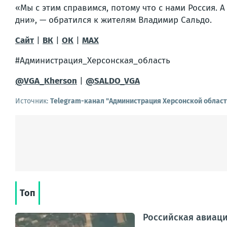
«Мы с этим справимся, потому что с нами Россия. 
дни», — обратился к жителям Владимир Сальдо.
Сайт
|
ВК
|
ОК
|
MAX
#Администрация_Херсонская_область
@VGA_Kherson
|
@SALDO_VGA
Источник:
Telegram-канал "Администрация Херсонской област
Топ
Российская авиаци