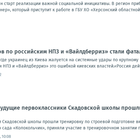
ан старт реализации важной социальной инициативы. В регион пр
ер», который приступит к работе в ГБУ ХО «Херсонский областной 
ов по российским НПЗ и «Вайлдберриз» стали фат
 где украинец из Киева жалуется на системные удары по крупному б
 НПЗ и «Вайлдберриз» это ошибкой киевских властей.«Россия дейст
2
Будущие первоклассники Скадовской школы прошли
 Скадовской школы прошли тренировку по строевой подготовке в
 сада «Колокольчик», приняли участие в тренировочном занятии по
 10:08