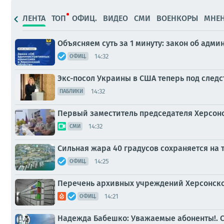
ЛЕНТА
ТОП
ОФИЦ.
ВИДЕО
СМИ
ВОЕНКОРЫ
МНЕ
Объясняем суть за 1 минуту: закон об адм
14:32
ОФИЦ.
Экс-посол Украины в США теперь под след
14:32
ПАБЛИКИ
Первый заместитель председателя Херсонс
14:32
СМИ
Сильная жара 40 градусов сохраняется на 
14:25
ОФИЦ.
Перечень архивных учреждений Херсонско
14:21
ОФИЦ.
Надежда Бабешко: Уважаемые абоненты!. 