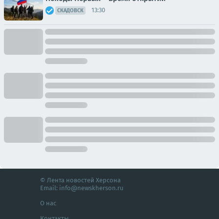
13:30
СКАДОВСК
© Лента новостей Херсона
Email:
info@newskherson.ru
О нас
Контакты