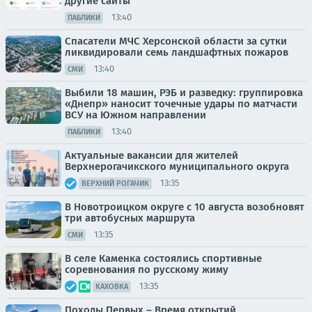
другие сайты
13:40
ПАБЛИКИ
Спасатели МЧС Херсонской области за сутки
ликвидировали семь ландшафтных пожаров
13:40
СМИ
Выбили 18 машин, РЭБ и разведку: группировка
«Днепр» наносит точечные удары по матчасти
ВСУ на Южном направлении
13:40
ПАБЛИКИ
Актуальные вакансии для жителей
Верхнерогачикского муниципального округа
13:35
ВЕРХНИЙ РОГАЧИК
В Новотроицком округе с 10 августа возобновят
три автобусных маршрута
13:35
СМИ
В селе Каменка состоялись спортивные
соревнования по русскому жиму
13:35
КАХОВКА
Походы Первых – Время открытий