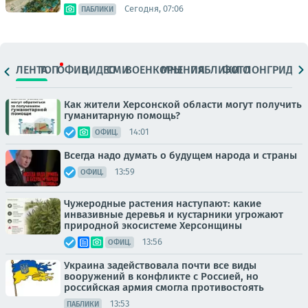
Сегодня, 07:06
ПАБЛИКИ
ЛЕНТА
ТОП
ОФИЦ.
ВИДЕО
СМИ
ВОЕНКОРЫ
МНЕНИЯ
ПАБЛИКИ
ФОТО
ЛОНГРИДЫ
Как жители Херсонской области могут получить
гуманитарную помощь?
14:01
ОФИЦ.
Всегда надо думать о будущем народа и страны
13:59
ОФИЦ.
Чужеродные растения наступают: какие
инвазивные деревья и кустарники угрожают
природной экосистеме Херсонщины
13:56
ОФИЦ.
Украина задействовала почти все виды
вооружений в конфликте с Россией, но
российская армия смогла противостоять
13:53
ПАБЛИКИ