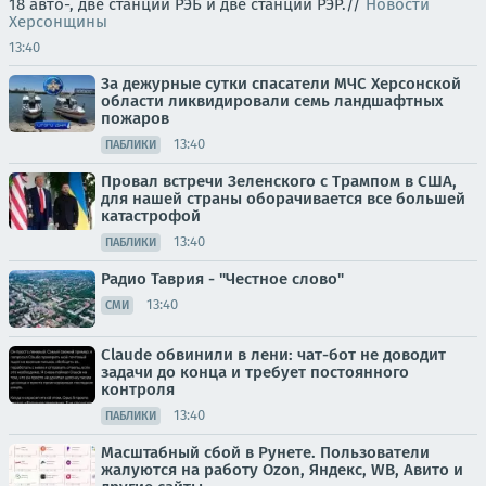
18 авто-, две станции РЭБ и две станции РЭР.//
Новости
Херсонщины
13:40
За дежурные сутки спасатели МЧС Херсонской
области ликвидировали семь ландшафтных
пожаров
13:40
ПАБЛИКИ
Провал встречи Зеленского с Трампом в США,
для нашей страны оборачивается все большей
катастрофой
13:40
ПАБЛИКИ
Радио Таврия - "Честное слово"
13:40
СМИ
Claude обвинили в лени: чат-бот не доводит
задачи до конца и требует постоянного
контроля
13:40
ПАБЛИКИ
Масштабный сбой в Рунете. Пользователи
жалуются на работу Ozon, Яндекс, WB, Авито и