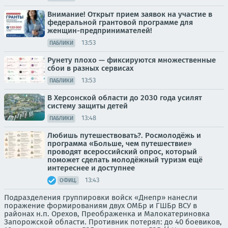
Внимание! Открыт прием заявок на участие в
федеральной грантовой программе для
женщин-предпринимателей!
13:53
ПАБЛИКИ
Рунету плохо — фиксируются множественные
сбои в разных сервисах
13:53
ПАБЛИКИ
В Херсонской области до 2030 года усилят
систему защиты детей
13:48
ПАБЛИКИ
Любишь путешествовать?. Росмолодёжь и
программа «Больше, чем путешествие»
проводят всероссийский опрос, который
поможет сделать молодёжный туризм ещё
интереснее и доступнее
13:43
ОФИЦ.
Подразделения группировки войск «Днепр» нанесли
поражение формированиям двух ОМБр и ГШБр ВСУ в
районах н.п. Орехов, Преображенка и Малокатериновка
Запорожской области. Противник потерял: до 40 боевиков,