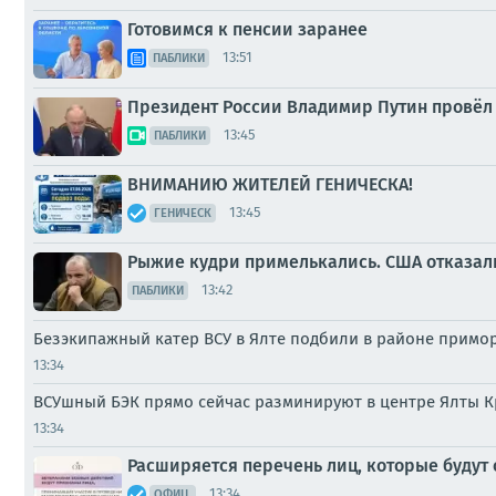
Готовимся к пенсии заранее
13:51
ПАБЛИКИ
Президент России Владимир Путин провёл
13:45
ПАБЛИКИ
ВНИМАНИЮ ЖИТЕЛЕЙ ГЕНИЧЕСКА!
13:45
ГЕНИЧЕСК
Рыжие кудри примелькались. США отказали
13:42
ПАБЛИКИ
Безэкипажный катер ВСУ в Ялте подбили в районе примо
13:34
ВСУшный БЭК прямо сейчас разминируют в центре Ялты 
13:34
Расширяется перечень лиц, которые будут
13:34
ОФИЦ.