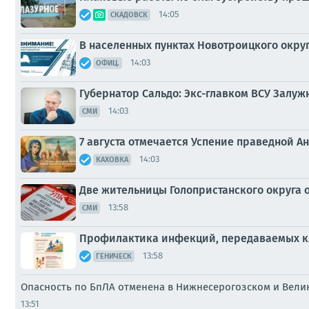
14:05
СКАДОВСК
В населенных пунктах Новотроицкого окру
14:03
ОФИЦ.
Губернатор Сальдо: Экс-главком ВСУ Залу
14:03
СМИ
7 августа отмечается Успение праведной 
14:03
КАХОВКА
Две жительницы Голопристанского округа 
13:58
СМИ
Профилактика инфекций, передаваемых 
13:58
ГЕНИЧЕСК
Опасность по БпЛА отменена в Нижнесерогозском и Вели
13:51