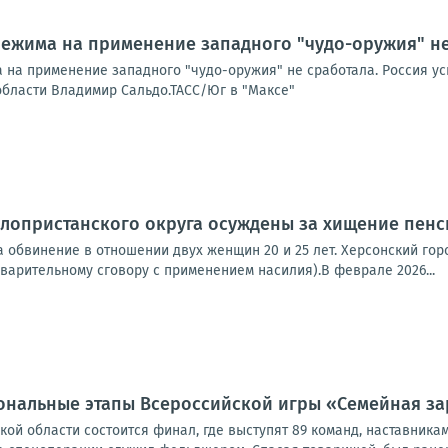
режима на применение западного "чудо-оружия" н
 на применение западного "чудо-оружия" не сработала. Россия ус
области Владимир Сальдо.ТАСС/Юг в "Максе"
лопристанского округа осуждены за хищение пенс
обвинение в отношении двух женщин 20 и 25 лет. Херсонский городск
варительному сговору с применением насилия).В феврале 2026...
ональные этапы Всероссийской игры «Семейная з
кой области состоится финал, где выступят 89 команд, наставника