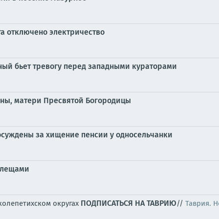
га отключено электричество
жный бьет тревогу перед западными кураторами
Анны, матери Пресвятой Богородицы
осуждены за хищение пенсии у односельчанки
клещами
ПОДПИСАТЬСЯ НА ТАВРИЮ
колепетихском округах
//
Таврия. 