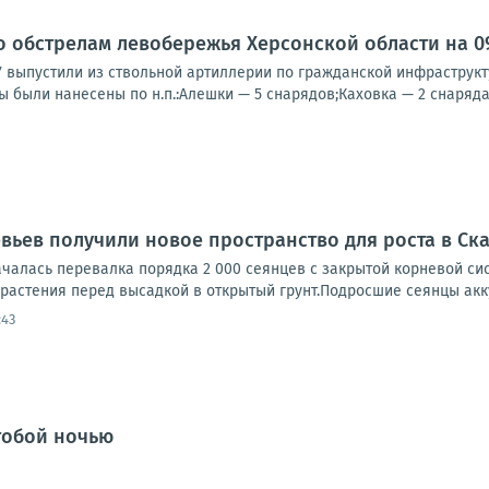
о обстрелам левобережья Херсонской области на 09:
У выпустили из ствольной артиллерии по гражданской инфраструк
ы были нанесены по н.п.:Алешки — 5 снарядов;Каховка — 2 снаряда;
евьев получили новое пространство для роста в Ск
чалась перевалка порядка 2 000 сеянцев с закрытой корневой сис
растения перед высадкой в открытый грунт.Подросшие сеянцы акку
:43
 тобой ночью