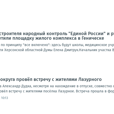
строителя народный контроль "Единой России" и 
етили площадку жилого комплекса в Геническе
 по принципу "все включено": здесь будут школы, медицинское уч
ля Херсонской областной Думы Елена Дмитрук.Начальник участка В
 округа провёл встречу с жителями Лазурного
га Александр Дудка, несмотря на нахождение в отпуске, совместн
вёл встречу с жителями посёлка Лазурное. Встреча прошла в форм
 10:13