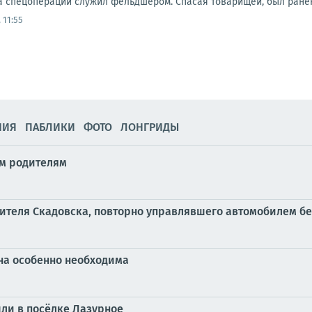
а спецоперации служил фельдшером. Спасая товарищей, был ранен
 11:55
НИЯ
ПАБЛИКИ
ФОТО
ЛОНГРИДЫ
м родителям
ителя Скадовска, повторно управлявшего автомобилем бе
на особенно необходима
ли в посёлке Лазурное