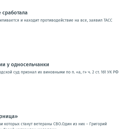
е сработала
иливается и находит противодействие на все, заявил ТАСС
ии у односельчанки
ой суд признал их виновными по п. «а, г» ч. 2 ст. 161 УК РФ
арница»
ми которых станут ветераны СВО.Один из них – Григорий