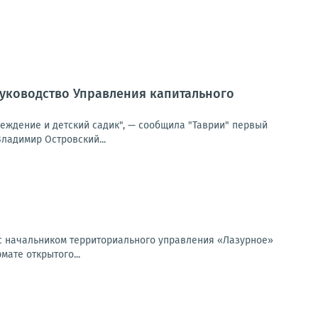
руководство Управления капитального
реждение и детский садик", — сообщила "Таврии" первый
ладимир Островский...
о с начальником территориального управления «Лазурное»
ате открытого...