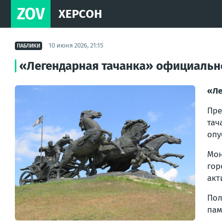
ZOV
ХЕРСОН
10 июня 2026, 21:15
ПАБЛИКИ
«Легендарная тачанка» официально
«Ле
Пре
тач
опу
Мон
гор
акт
Пол
пам