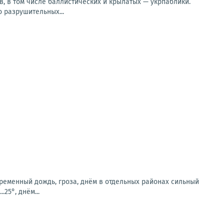
в, в том числе баллистических и крылатых — укрпаблики.
 разрушительных...
временный дождь, гроза, днём в отдельных районах сильный
25°, днём...