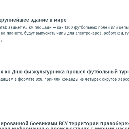
крупнейшее здание в мире
afab займет 9.3 км площади — как 1300 футбольных полей или цел
а планете, будут выпускать чипы для электрокаров, роботакси, гум
3
ах ко Дню физкультурника прошел футбольный тур
ходящем в формате 8х8, приняли команды из четырех округов Хер
пированной боевиками ВСУ территории правобереж
ерная информация о происшествиях с мирным насе