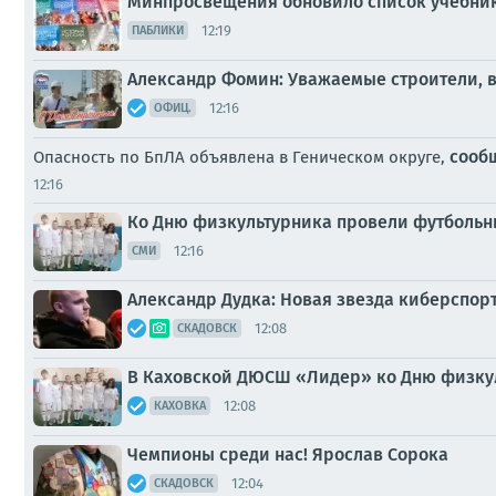
Минпросвещения обновило список учебни
12:19
ПАБЛИКИ
Александр Фомин: Уважаемые строители, ве
12:16
ОФИЦ.
сооб
Опасность по БпЛА объявлена в Геническом округе,
12:16
Ко Дню физкультурника провели футбольн
12:16
СМИ
Александр Дудка: Новая звезда киберспорт
12:08
СКАДОВСК
В Каховской ДЮСШ «Лидер» ко Дню физку
12:08
КАХОВКА
Чемпионы среди нас! Ярослав Сорока
12:04
СКАДОВСК