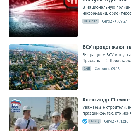
В Национальную полицию 
информации, ориентирово
Сегодня, 09:27
ПАБЛИКИ
ВСУ продолжают т
Вчера днем ВСУ выпусти
Пристань — 2; Пролетарк
Сегодня, 09:18
СМИ
Александр Фомин: 
Уважаемые строители, ве
праздником тех, кто мен
Сегодня, 12:16
ОФИЦ.