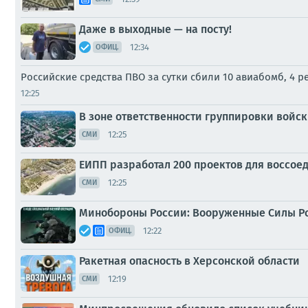
Даже в выходные — на посту!
12:34
ОФИЦ.
Российские средства ПВО за сутки сбили 10 авиабомб, 4
12:25
В зоне ответственности группировки войск
12:25
СМИ
ЕИПП разработал 200 проектов для воссоед
12:25
СМИ
Минобороны России: Вооруженные Силы Р
12:22
ОФИЦ.
Ракетная опасность в Херсонской области
12:19
СМИ