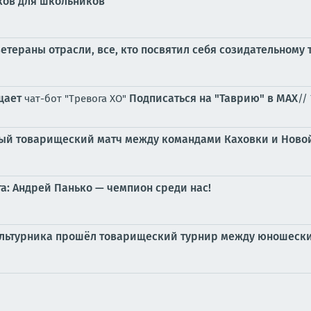
ков для школьников
тераны отрасли, все, кто посвятил себя созидательному т
щает
Подписаться на "Таврию" в MAX
чат-бот "Тревога ХО"
//
ый товарищеский матч между командами Каховки и Ново
а: Андрей Панько — чемпион среди нас!
льтурника прошёл товарищеский турнир между юношески