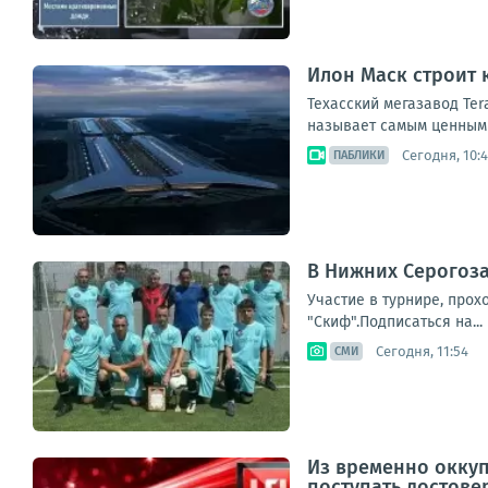
Илон Маск строит 
Техасский мегазавод Ter
называет самым ценным н
Сегодня, 10:4
ПАБЛИКИ
В Нижних Серогоз
Участие в турнире, про
"Скиф".Подписаться на...
Сегодня, 11:54
СМИ
Из временно окку
поступать достов