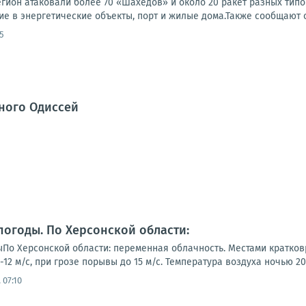
гион атаковали более 70 «Шахедов» и около 20 ракет разных типо
е в энергетические объекты, порт и жилые дома.Также сообщают о
5
ного Одиссей
 погоды. По Херсонской области:
дыПо Херсонской области: переменная облачность. Местами кратко
12 м/с, при грозе порывы до 15 м/с. Температура воздуха ночью 20...
 07:10