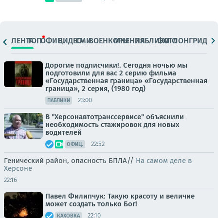
ЛЕНТА
ТОП
ОФИЦ.
ВИДЕО
СМИ
ВОЕНКОРЫ
МНЕНИЯ
ПАБЛИКИ
ФОТО
ЛОНГРИДЫ
Дорогие подписчики!. Сегодня ночью мы
подготовили для вас 2 серию фильма
«Государственная граница» «Государственная
граница», 2 серия, (1980 год)
23:00
ПАБЛИКИ
В "Херсонавтотранссервисе" объяснили
необходимость стажировок для новых
водителей
22:52
ОФИЦ.
Генический район, опасность БПЛА//
На самом деле в
Херсоне
22:16
Павел Филипчук: Такую красоту и величие
может создать только Бог!
22:10
КАХОВКА