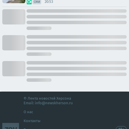
20:53
СМИ
© Лента новостей Херсона
Email:
info@newskherson.ru
О нас
Контакты