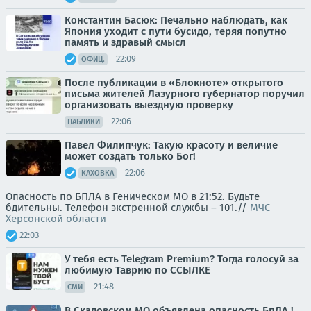
Константин Басюк: Печально наблюдать, как
Япония уходит с пути бусидо, теряя попутно
память и здравый смысл
22:09
ОФИЦ.
После публикации в «Блокноте» открытого
письма жителей Лазурного губернатор поручил
организовать выездную проверку
22:06
ПАБЛИКИ
Павел Филипчук: Такую красоту и величие
может создать только Бог!
22:06
КАХОВКА
Опасность по БПЛА в Геническом МО в 21:52. Будьте
бдительны. Телефон экстренной службы – 101.//
МЧС
Херсонской области
22:03
У тебя есть Telegram Premium? Тогда голосуй за
любимую Таврию по ССЫЛКЕ
21:48
СМИ
В Скадовском МО объявлена опасность БпЛА !