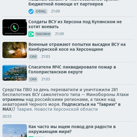
бюджетной помощи от партнеров
21:09
ОФИЦ.
Солдаты ВСУ из Херсона под Купянском не
хотят воевать
21:09
ПАБЛИКИ
Военные отражают попытки высадки ВСУ на
Кинбурнской косе на Херсонщине
21:03
СМИ
Спасатели МЧС ликвидировали пожар в
Голопристанском округе
21:03
СМИ
Средства ПВО за день перехватили и уничтожили 281
беспилотник ВСУ самолетного типа — Минобороны Атаки
отражены
над российскими регионами, а также над
акваторией Черного моря.
Подписаться на "Таврию" в
MAX
//
Таврия. Новости Херсонской области
20:55
Как часто мы ищем повод для радости в
окружающем мире?