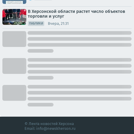
В Херсонской области растет число объектов
торговли и услуг
Вчера, 21:31
ПАБЛИКИ
© Лента новостей Херсона
Email:
info@newskherson.ru