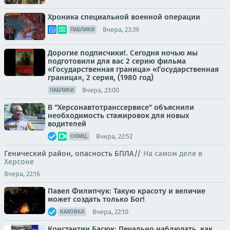
Хроника специальной военной операции
Вчера, 23:39
ПАБЛИКИ
Дорогие подписчики!. Сегодня ночью мы
подготовили для вас 2 серию фильма
«Государственная граница» «Государственная
граница», 2 серия, (1980 год)
Вчера, 23:00
ПАБЛИКИ
В "Херсонавтотранссервисе" объяснили
необходимость стажировок для новых
водителей
Вчера, 22:52
ОФИЦ.
Генический район, опасность БПЛА//
На самом деле в
Херсоне
Вчера, 22:16
Павел Филипчук: Такую красоту и величие
может создать только Бог!
Вчера, 22:10
КАХОВКА
Константин Басюк: Печально наблюдать, как