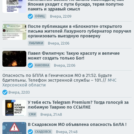
Япония уходит с пути бусидо, теряя попутно
память и здравый смысл
Вчера, 22:09
ОФИЦ.
После публикации в «Блокноте» открытого
письма жителей Лазурного губернатор поручил
организовать выездную проверку
Вчера, 22:06
ПАБЛИКИ
Павел Филипчук: Такую красоту и величие
может создать только Бог!
Вчера, 22:06
КАХОВКА
Опасность по БПЛА в Геническом МО в 21:52. Будьте
бдительны. Телефон экстренной службы – 101.//
МЧС
Херсонской области
Вчера, 22:03
У тебя есть Telegram Premium? Тогда голосуй за
любимую Таврию по ССЫЛКЕ
Вчера, 21:48
СМИ
В Скадовском МО объявлена опасность БпЛА !
Вчера, 21:48
СКАДОВСК