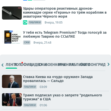
Удары операторов реактивных дронов-
камикадзе серии «Герань» по трём кораблям в
акватории Чёрного моря
Вчера, 19:05
ПАБЛИКИ
У тебя есть Telegram Premium? Тогда голосуй за
любимую Таврию по ССЫЛКЕ
Вчера, 21:48
СМИ
ЛЕНТА
ТОП
ОФИЦ.
ВИДЕО
СМИ
ВОЕНКОРЫ
МНЕНИЯ
ПАБЛИКИ
ФОТО
ЛОНГРИДЫ
Ставка Киева на «чудо-оружие» Запада
провалилась — Сальдо
03:09
ПАБЛИКИ
Трамп подписал указ о запрете "родильного
туризма" в США
01:06
ПАБЛИКИ