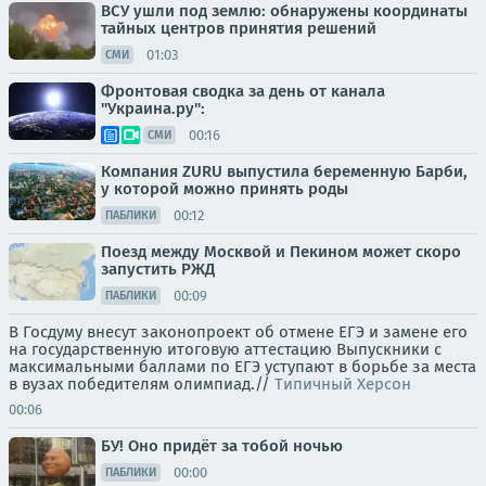
ВСУ ушли под землю: обнаружены координаты
тайных центров принятия решений
01:03
СМИ
Фронтовая сводка за день от канала
"Украина.ру":
00:16
СМИ
Компания ZURU выпустила беременную Барби,
у которой можно принять роды
00:12
ПАБЛИКИ
Поезд между Москвой и Пекином может скоро
запустить РЖД
00:09
ПАБЛИКИ
В Госдуму внесут законопроект об отмене ЕГЭ и замене его
на государственную итоговую аттестацию Выпускники с
максимальными баллами по ЕГЭ уступают в борьбе за места
в вузах победителям олимпиад.//
Типичный Херсон
00:06
БУ! Оно придёт за тобой ночью
00:00
ПАБЛИКИ