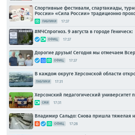
Спортивные фестивали, спартакиады, турн
России» «Сила России» традиционно прохо
17:37
ПАБЛИКИ
#МЧСпрогноз. 9 августа в городе Геническ:
17:37
ОФИЦ.
Дорогие друзья! Сегодня мы отмечаем Всер
17:37
ОФИЦ.
В каждом округе Херсонской области откр
17:31
ПАБЛИКИ
Херсонский педагогический университет п
17:31
СМИ
Владимир Сальдо: Снова пришла тяжелая н
17:28
ОФИЦ.