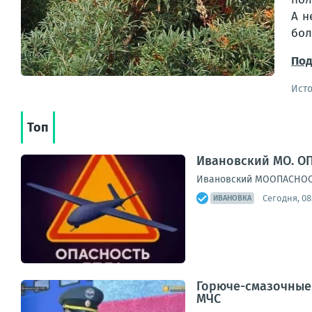
А н
бол
Под
Ист
Топ
Ивановский МО. ОП
Ивановский МООПАСНОСТЬ
Сегодня, 08
ИВАНОВКА
Горюче-смазочные 
МЧС