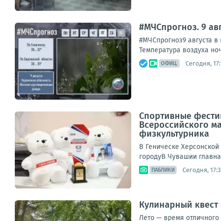
#МЧСпрогноз. 9 авг
#МЧСпрогноз9 августа в 
Температура воздуха ночь
Сегодня, 17:
ОФИЦ.
Спортивные фестив
Всероссийского ма
физкультурника
В Геническе Херсонской 
городуВ Чувашии главна
Сегодня, 17:3
ПАБЛИКИ
Кулинарный квест 
Лето — время отличного