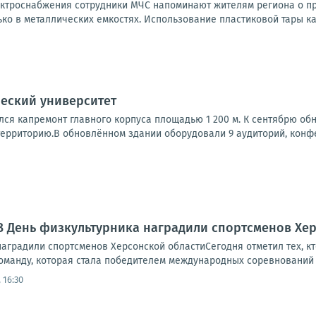
ектроснабжения сотрудники МЧС напоминают жителям региона о п
ко в металлических емкостях. Использование пластиковой тары ка
еский университет
лся капремонт главного корпуса площадью 1 200 м. К сентябрю об
ерриторию.В обновлённом здании оборудовали 9 аудиторий, конфер
В День физкультурника наградили спортсменов Хе
аградили спортсменов Херсонской областиСегодня отметил тех, кт
оманду, которая стала победителем международных соревнований 
 16:30