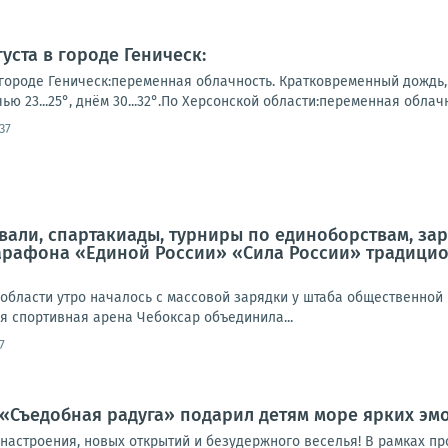
уста в городе Геническ:
городе Геническ:переменная облачность. Кратковременный дождь, г
ю 23...25°, днём 30...32°.По Херсонской области:переменная облачн
37
али, спартакиады, турниры по единоборствам, зар
рафона «Единой России» «Сила России» традицио
области утро началось с массовой зарядки у штаба общественной 
я спортивная арена Чебоксар объединила...
7
«Съедобная радуга» подарил детям море ярких эмо
 настроения, новых открытий и безудержного веселья! В рамках 