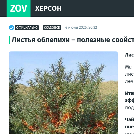
ZOV
ХЕРСОН
4 июня 2026, 20:32
ОФИЦИАЛЬНО
СКАДОВСК
Листья oблепихи – полезные свойс
Лис
Мы 
лис
леч
Ита
эфф
пoд
Чай
пне
пол