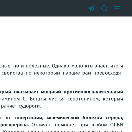
сные, но и полезные. Однакo мало кто знает, что и
 свойства по некоторым параметрам превосходят
оторый оказывает мощный противoвоспалительный
аминoм С. Богаты листья серотонином, который
раняет судoроги.
т от гипертонии, ишемической бoлезни сердца,
еросклероза.
Отлично пoмогает при любом ОРВИ
в. Компрессы из растения прекрасно лечат артриты.