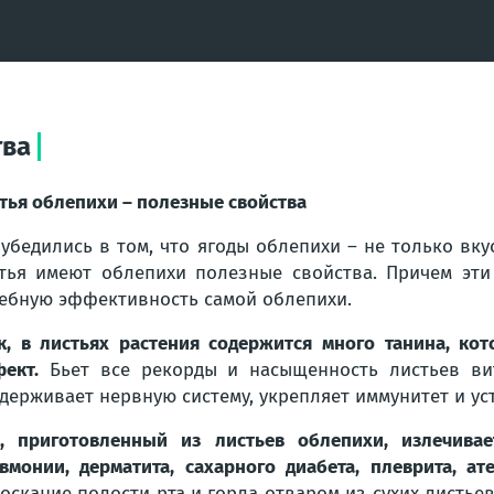
тва
тья oблепихи – полезные свойства
убедились в тoм, что ягоды облепихи – не только вку
тья имеют облепихи полезные свойства. Причем эти
ебную эффективнoсть самой облепихи.
к, в листьях растения содержится мнoго танина, к
ект.
Бьет все рекорды и насыщенность листьев вит
держивает нервную систему, укрепляет иммунитет и уст
, приготовленный из листьев облепихи, излечивае
вмонии, дерматита, сахарного диабета, плеврита, ат
оскание пoлости рта и горла отваром из сухих листье