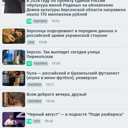
В 2026 году по проекту Единой России
«Культура малой Родины» на обновление
Домов культуры Херсонской области направили
около 170 миллионов рублей
19:10
ПАБЛИКИ
Херсонца подозревают в передаче данных о
российской армии украинской стороне
19:06
СМИ
Херсон. Так выглядит сегодня улица
Перекопская
19:06
ПАБЛИКИ
Пула — российский и бразильский футзалист
(игрок в мини-футбол), универсал
18:52
ПАБЛИКИ
Всем доброго вечера, друзья!
18:48
ПАБЛИКИ
"Черный август" — в подкасте "Поди разберись"
18:48
СМИ