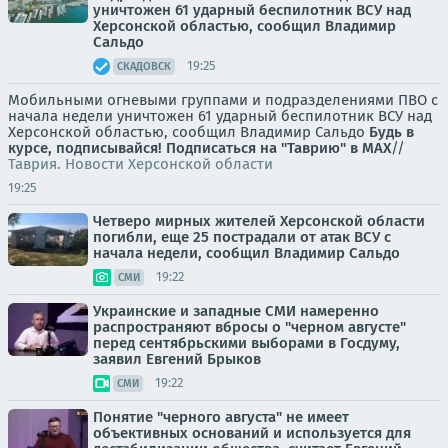
уничтожен 61 ударный беспилотник ВСУ над
Херсонской областью, сообщил Владимир
Сальдо
19:25
СКАДОВСК
Мобильными огневыми группами и подразделениями ПВО с
начала недели уничтожен 61 ударный беспилотник ВСУ над
Херсонской областью, сообщил Владимир Сальдо
Будь в
курсе, подписывайся!
Подписаться на "Таврию" в MAX
//
Таврия. Новости Херсонской области
19:25
Четверо мирных жителей Херсонской области
погибли, еще 25 пострадали от атак ВСУ с
начала недели, сообщил Владимир Сальдо
19:22
СМИ
Украинские и западные СМИ намеренно
распространяют вбросы о "черном августе"
перед сентябрьскими выборами в Госдуму,
заявил Евгений Брыков
19:22
СМИ
Понятие "черного августа" не имеет
объективных оснований и используется для