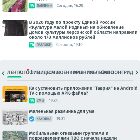
Сегодня, 16:20
ПАБЛИКИ
В 2026 году по проекту Единой России
«Культура малой Родины» на обновление
Домов культуры Херсонской области направили
около 170 миллионов рублей
Сегодня, 19:10
ПАБЛИКИ
ЛЕНТА
ТОП
ОФИЦ.
ВИДЕО
СМИ
ВОЕНКОРЫ
МНЕНИЯ
ПАБЛИКИ
ФОТО
ЛОНГРИДЫ
Как установить приложение "Таврия" на Android
TV с помощью APK-файла?
19:34
СМИ
Маленькая разминка для ума
19:31
КАХОВКА
Мобильными огневыми группами и
подразделениями ПВО с начала недели