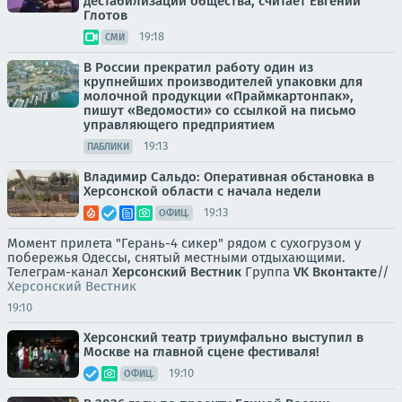
дестабилизации общества, считает Евгений
Глотов
19:18
СМИ
В России прекратил работу один из
крупнейших производителей упаковки для
молочной продукции «Праймкартонпак»,
пишут «Ведомости» со ссылкой на письмо
управляющего предприятием
19:13
ПАБЛИКИ
Владимир Сальдо: Оперативная обстановка в
Херсонской области с начала недели
19:13
ОФИЦ.
Момент прилета "Герань-4 сикер" рядом с сухогрузом у
побережья Одессы, снятый местными отдыхающими.
Телеграм-канал
Херсонский Вестник
Группа
VK Вконтакте
//
Херсонский Вестник
19:10
Херсонский театр триумфально выступил в
Москве на главной сцене фестиваля!
19:10
ОФИЦ.