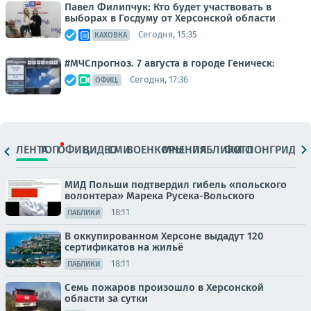
Павел Филипчук: Кто будет участвовать в
выборах в Госдуму от Херсонской области
Сегодня, 15:35
КАХОВКА
#МЧСпрогноз. 7 августа в городе Геническ:
Сегодня, 17:36
ОФИЦ.
ЛЕНТА
ТОП
ОФИЦ.
ВИДЕО
СМИ
ВОЕНКОРЫ
МНЕНИЯ
ПАБЛИКИ
ФОТО
ЛОНГРИДЫ
МИД Польши подтвердил гибель «польского
волонтера» Марека Русека-Вольского
18:11
ПАБЛИКИ
В оккупированном Херсоне выдадут 120
сертификатов на жильё
18:11
ПАБЛИКИ
Семь пожаров произошло в Херсонской
области за сутки