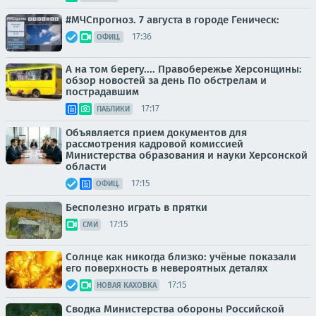
#МЧСпрогноз. 7 августа в городе Геническ:
17:36
ОФИЦ.
А на том берегу.... Правобережье Херсонщины:
обзор новостей за день По обстрелам и
пострадавшим
17:17
ПАБЛИКИ
Объявляется прием документов для
рассмотрения кадровой комиссией
Министерства образования и науки Херсонской
области
17:15
ОФИЦ.
Бесполезно играть в прятки
17:15
СМИ
Солнце как никогда близко: учёные показали
его поверхность в невероятных деталях
17:15
НОВАЯ КАХОВКА
Сводка Министерства обороны Российской