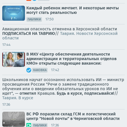
Каждый ребенок мечтает. И некоторые мечты
могут стать реальностью
17:50
ПАБЛИКИ
Авиационная опасность отменена в Херсонской области
ПОДПИСАТЬСЯ НА ТАВРИЮ
//
Таврия. Новости Херсонской
области
17:44
В МКУ «Центр обеспечения деятельности
администрации и территориальных отделов
КМО» открыты следующие вакансии:
17:42
КАХОВКА
Школьников научат осознанно использовать ИИ — министр
просвещения России "Речи о замене традиционного
обучения или о введении обязательных уроков по ИИ не
идет", —
отметил
Кравцов.
Будь в курсе, подписывайся!
//
Таврия. В курсе
17:36
ВС РФ поразили склад ГСМ и логистический
центр "Новой почты" в Черниговской области
17:36
ПАБЛИКИ