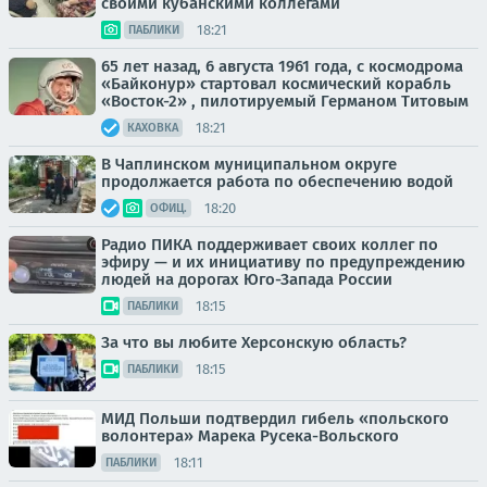
своими кубанскими коллегами
18:21
ПАБЛИКИ
65 лет назад, 6 августа 1961 года, с космодрома
«Байконур» стартовал космический корабль
«Восток-2» , пилотируемый Германом Титовым
18:21
КАХОВКА
В Чаплинском муниципальном округе
продолжается работа по обеспечению водой
18:20
ОФИЦ.
Радио ПИКА поддерживает своих коллег по
эфиру — и их инициативу по предупреждению
людей на дорогах Юго-Запада России
18:15
ПАБЛИКИ
За что вы любите Херсонскую область?
18:15
ПАБЛИКИ
МИД Польши подтвердил гибель «польского
волонтера» Марека Русека-Вольского
18:11
ПАБЛИКИ