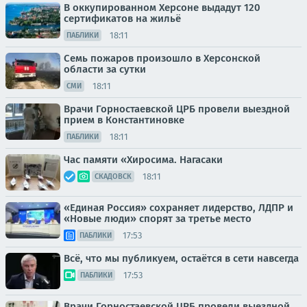
В оккупированном Херсоне выдадут 120
сертификатов на жильё
18:11
ПАБЛИКИ
Семь пожаров произошло в Херсонской
области за сутки
18:11
СМИ
Врачи Горностаевской ЦРБ провели выездной
прием в Константиновке
18:11
ПАБЛИКИ
Час памяти «Хиросима. Нагасаки
18:11
СКАДОВСК
«Единая Россия» сохраняет лидерство, ЛДПР и
«Новые люди» спорят за третье место
17:53
ПАБЛИКИ
Всё, что мы публикуем, остаётся в сети навсегда
17:53
ПАБЛИКИ
Врачи Горностаевской ЦРБ провели выездной