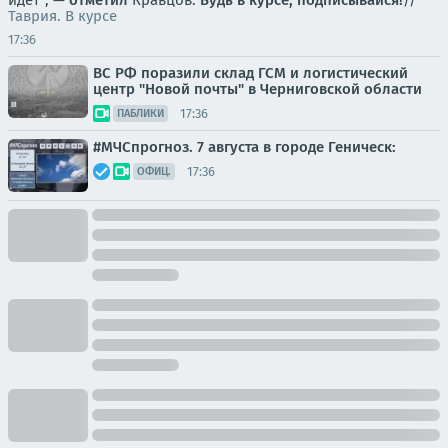
идет", —
отметил
Кравцов.
Будь в курсе, подписывайся!
//
Таврия. В курсе
17:36
ВС РФ поразили склад ГСМ и логистический
центр "Новой почты" в Черниговской области
17:36
ПАБЛИКИ
#МЧСпрогноз. 7 августа в городе Геническ:
17:36
ОФИЦ.