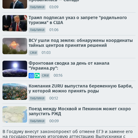
03:09
ПАБЛИКИ
Трамп подписал указ о запрете "родильного
туризма" в США
01:06
ПАБЛИКИ
ВСУ ушли под землю: обнаружены координаты
тайных центров принятия решений
01:03
СМИ
Фронтовая сводка за день от канала
"Украина.ру":
00:16
СМИ
Компания ZURU выпустила беременную Барби,
у которой можно принять роды
00:12
ПАБЛИКИ
Поезд между Москвой и Пекином может скоро
запустить РЖД
00:09
ПАБЛИКИ
В Госдуму внесут законопроект об отмене ЕГЭ и замене его
на государственную итоговую аттестацию Выпускники с