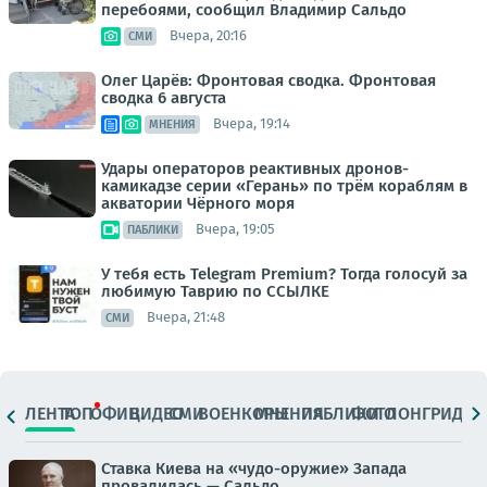
перебоями, сообщил Владимир Сальдо
Вчера, 20:16
СМИ
Олег Царёв: Фронтовая сводка. Фронтовая
сводка 6 августа
Вчера, 19:14
МНЕНИЯ
Удары операторов реактивных дронов-
камикадзе серии «Герань» по трём кораблям в
акватории Чёрного моря
Вчера, 19:05
ПАБЛИКИ
У тебя есть Telegram Premium? Тогда голосуй за
любимую Таврию по ССЫЛКЕ
Вчера, 21:48
СМИ
ЛЕНТА
ТОП
ОФИЦ.
ВИДЕО
СМИ
ВОЕНКОРЫ
МНЕНИЯ
ПАБЛИКИ
ФОТО
ЛОНГРИДЫ
Ставка Киева на «чудо-оружие» Запада
провалилась — Сальдо