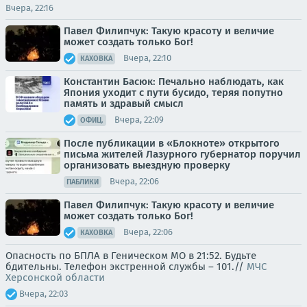
Вчера, 22:16
Павел Филипчук: Такую красоту и величие
может создать только Бог!
Вчера, 22:10
КАХОВКА
Константин Басюк: Печально наблюдать, как
Япония уходит с пути бусидо, теряя попутно
память и здравый смысл
Вчера, 22:09
ОФИЦ.
После публикации в «Блокноте» открытого
письма жителей Лазурного губернатор поручил
организовать выездную проверку
Вчера, 22:06
ПАБЛИКИ
Павел Филипчук: Такую красоту и величие
может создать только Бог!
Вчера, 22:06
КАХОВКА
Опасность по БПЛА в Геническом МО в 21:52. Будьте
бдительны. Телефон экстренной службы – 101.//
МЧС
Херсонской области
Вчера, 22:03