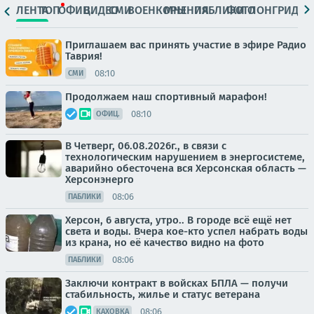
ЛЕНТА
ТОП
ОФИЦ.
ВИДЕО
СМИ
ВОЕНКОРЫ
МНЕНИЯ
ПАБЛИКИ
ФОТО
ЛОНГРИДЫ
Приглашаем вас принять участие в эфире Радио
Таврия!
08:10
СМИ
Продолжаем наш спортивный марафон!
08:10
ОФИЦ.
В Четверг, 06.08.2026г., в связи с
технологическим нарушением в энергосистеме,
аварийно обесточена вся Херсонская область —
Херсонэнерго
08:06
ПАБЛИКИ
Херсон, 6 августа, утро.. В городе всё ещё нет
света и воды. Вчера кое-кто успел набрать воды
из крана, но её качество видно на фото
08:06
ПАБЛИКИ
Заключи контракт в войсках БПЛА — получи
стабильность, жилье и статус ветерана
08:06
КАХОВКА