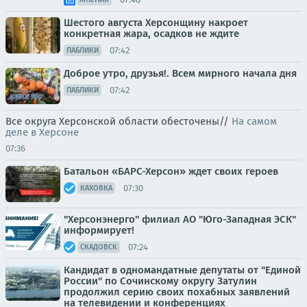
Шестого августа Херсонщину накроет
конкретная жара, осадков не ждите
07:42
ПАБЛИКИ
Доброе утро, друзья!. Всем мирного начала дня
07:42
ПАБЛИКИ
Все округа Херсонской области обесточены//
На самом
деле в Херсоне
07:36
Батальон «БАРС-Херсон» ждет своих героев
07:30
КАХОВКА
"Херсонэнерго" филиал АО "Юго-Западная ЭСК"
информирует!
07:24
СКАДОВСК
Кандидат в одномандатные депутаты от "Единой
России" по Сочинскому округу Затулин
продолжил серию своих похабных заявлений
на телевидении и конференциях