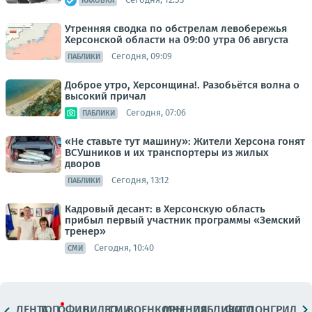
КАХОВКА
Утренняя сводка по обстрелам левобережья
Херсонской области на 09:00 утра 06 августа
Сегодня, 09:09
ПАБЛИКИ
Доброе утро, Херсонщина!. Разобьётся волна о
высокий причал
Сегодня, 07:06
ПАБЛИКИ
«Не ставьте тут машину»: Жители Херсона гонят
ВСУшников и их транспортеры из жилых
дворов
Сегодня, 13:12
ПАБЛИКИ
Кадровый десант: в Херсонскую область
прибыл первый участник программы «Земский
тренер»
Сегодня, 10:40
СМИ
ЛЕНТА
ТОП
ОФИЦ.
ВИДЕО
СМИ
ВОЕНКОРЫ
МНЕНИЯ
ПАБЛИКИ
ФОТО
ЛОНГРИДЫ