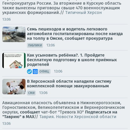
Генпрокуратура России. За вторжение в Курскую область
также вынесены приговоры свыше 470 военнослужащим
украинских формирований.//
Типичный Херсон
13:06
Семь пешеходов и водитель легкового
автомобиля госпитализированы после наезда
на толпу в Омске, сообщает прокуратура
13:06
ПАБЛИКИ
Как усыновить ребёнка?. 1. Пройдите
бесплатную подготовку в школе приёмных
родителей
13:06
ОФИЦ.
В Херсонской области наладили систему
комплексной помощи эвакуированным
13:06
СМИ
Авиационная опасность объявлена в Нижнесерогозском,
Горностаевском, Великолепетихском и Верхнерогачикском
округах,
сообщает
чат-бот "Тревога ХО"
Подписаться на
"Таврию" в MAX
//
Таврия. Новости Херсонской области
13:06