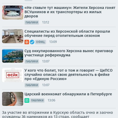
«Не ставьте тут машину»: Жители Херсона гонят
ВСУшников и их транспортеры из жилых
дворов
13:12
ПАБЛИКИ
Специалисты из Херсонской области прошли
обучение перед отопительным сезоном
13:09
ОФИЦ.
Суд оккупированного Херсона вынес приговор
участнице референдума
13:07
ПАБЛИКИ
У кого что болит, тот о том и говорит — ЦиПСО
случайно описал свою деятельность в фейке
про «Единую Россию»
13:07
ПАБЛИКИ
Царский военкомат обнаружили в Петербурге
13:06
ПАБЛИКИ
За участие во вторжении в Курскую область очно и заочно
осуждены 36 наемников из 13 стран, сообщает