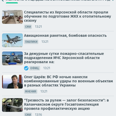
Специалисты из Херсонской области прошли
обучение по подготовке ЖКХ к отопительному
сезону
13:21
СМИ
Авиационная ракетная, бомбовая опасность
13:21
ПАБЛИКИ
За дежурные сутки пожарно-спасательные
подразделения МЧС Херсонской области
реагировали на:
13:21
ОФИЦ.
Олег Царёв: ВС РФ ночью нанесли
комбинированные удары по военным объектам
в разных областях Украины
13:21
МНЕНИЯ
"Трезвость за рулем — залог безопасности": в
Каланчакском округе Госавтоинспекция
провела профилактическую акцию
13:16
СМИ