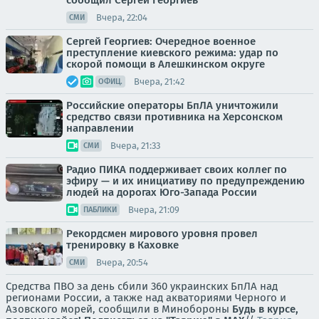
сообщил Сергей Георгиев
Вчера, 22:04
СМИ
Сергей Георгиев: Очередное военное
преступление киевского режима: удар по
скорой помощи в Алешкинском округе
Вчера, 21:42
ОФИЦ.
Российские операторы БпЛА уничтожили
средство связи противника на Херсонском
направлении
Вчера, 21:33
СМИ
Радио ПИКА поддерживает своих коллег по
эфиру — и их инициативу по предупреждению
людей на дорогах Юго-Запада России
Вчера, 21:09
ПАБЛИКИ
Рекордсмен мирового уровня провел
тренировку в Каховке
Вчера, 20:54
СМИ
Средства ПВО за день сбили 360 украинских БпЛА над
регионами России, а также над акваториями Черного и
Азовского морей, сообщили в Минобороны
Будь в курсе,