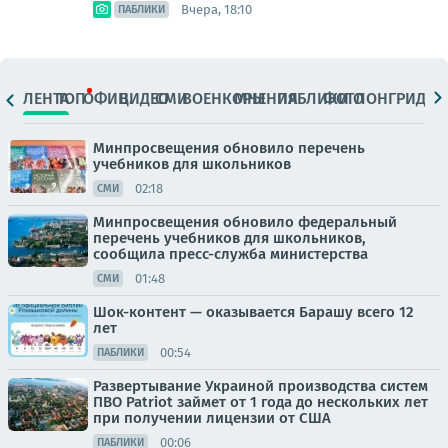
Вчера, 18:10
ПАБЛИКИ
ЛЕНТА
ТОП
ОФИЦ.
ВИДЕО
СМИ
ВОЕНКОРЫ
МНЕНИЯ
ПАБЛИКИ
ФОТО
ЛОНГРИДЫ
Минпросвещения обновило перечень
учебников для школьников
02:18
СМИ
Минпросвещения обновило федеральный
перечень учебников для школьников,
сообщила пресс-служба министерства
01:48
СМИ
Шок-контент — оказывается Барашу всего 12
лет
00:54
ПАБЛИКИ
Развертывание Украиной производства систем
ПВО Patriot займет от 1 года до нескольких лет
при получении лицензии от США
00:06
ПАБЛИКИ