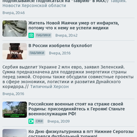
подписывайся!
Подписаться на "Таврию" в MAX
//
Таврия.
Новости Херсонской области
Вчера, 20:46
Житель Новой Маячки умер от инфаркта,
потому что к нему не успели медики
Вчера, 20:42
ПАБЛИКИ
В России изобрели бухлобот
Вчера, 20:16
ПАБЛИКИ
Сербия выделит Украине 2 млн евро, заявил Зеленский.
Сумма предназначена для поддержки энергетики страны
перед зимой. Стороны также обсудили совместные проекты
в сфере экономики, логистики и развития Дунайского
коридора.//
Типичный Херсон
Вчера, 20:16
Российские военные стоят на страже своей
Родины: присоединяйтесь к Героям! Станьте
военнослужащим РФ!
Вчера, 20:09
СМИ
Ко Дню физкультурника в пгт Нижние Серогозы
состоялся футбольный турнир!