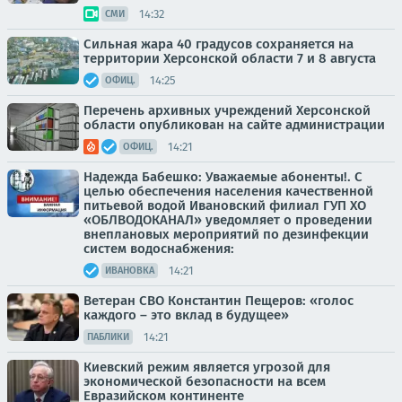
14:32
СМИ
Сильная жара 40 градусов сохраняется на
территории Херсонской области 7 и 8 августа
14:25
ОФИЦ.
Перечень архивных учреждений Херсонской
области опубликован на сайте администрации
14:21
ОФИЦ.
Надежда Бабешко: Уважаемые абоненты!. С
целью обеспечения населения качественной
питьевой водой Ивановский филиал ГУП ХО
«ОБЛВОДОКАНАЛ» уведомляет о проведении
внеплановых мероприятий по дезинфекции
систем водоснабжения:
14:21
ИВАНОВКА
Ветеран СВО Константин Пещеров: «голос
каждого – это вклад в будущее»
14:21
ПАБЛИКИ
Киевский режим является угрозой для
экономической безопасности на всем
Евразийском континенте