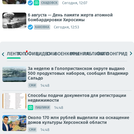
Сегодня, 12:07
СКАДОВСК
6 августа — День памяти жертв атомной
бомбардировки Хиросимы
Сегодня, 12:53
КАХОВКА
ЛЕНТА
ТОП
ОФИЦ.
ВИДЕО
СМИ
ВОЕНКОРЫ
МНЕНИЯ
ПАБЛИКИ
ФОТО
ЛОНГРИДЫ
За неделю в Голопристанском округе выдано
500 продуктовых наборов, сообщил Владимир
Сальдо
14:48
СМИ
Способы подачи документов для регистрации
недвижимости
14:48
ПАБЛИКИ
Около 170 млн рублей выделили на оснащение
домов культуры Херсонской области
14:48
СМИ