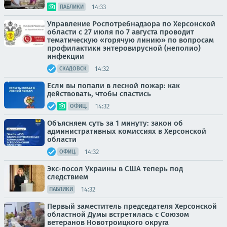
14:33
ПАБЛИКИ
Управление Роспотребнадзора по Херсонской
области с 27 июля по 7 августа проводит
тематическую «горячую линию» по вопросам
профилактики энтеровирусной (неполио)
инфекции
14:32
СКАДОВСК
Если вы попали в лесной пожар: как
действовать, чтобы спастись
14:32
ОФИЦ.
Объясняем суть за 1 минуту: закон об
административных комиссиях в Херсонской
области
14:32
ОФИЦ.
Экс-посол Украины в США теперь под
следствием
14:32
ПАБЛИКИ
Первый заместитель председателя Херсонской
областной Думы встретилась с Союзом
ветеранов Новотроицкого округа