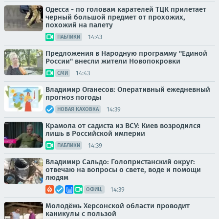
Одесса - по головам карателей ТЦК прилетает
черный большой предмет от прохожих,
похожий на палету
14:43
ПАБЛИКИ
Предложения в Народную программу "Единой
России" внесли жители Новопокровки
14:43
СМИ
Владимир Оганесов: Оперативный ежедневный
прогноз погоды
14:39
НОВАЯ КАХОВКА
Крамола от садиста из ВСУ: Киев возродился
лишь в Российской империи
14:39
ПАБЛИКИ
Владимир Сальдо: Голопристанский округ:
отвечаю на вопросы о свете, воде и помощи
людям
14:39
ОФИЦ.
Молодёжь Херсонской области проводит
каникулы с пользой