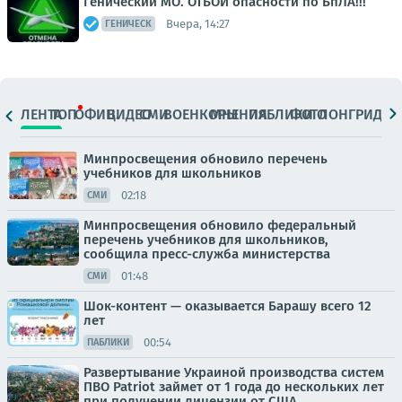
Генический МО. ОТБОЙ опасности по БпЛА!!!
Вчера, 14:27
ГЕНИЧЕСК
ЛЕНТА
ТОП
ОФИЦ.
ВИДЕО
СМИ
ВОЕНКОРЫ
МНЕНИЯ
ПАБЛИКИ
ФОТО
ЛОНГРИДЫ
Минпросвещения обновило перечень
учебников для школьников
02:18
СМИ
Минпросвещения обновило федеральный
перечень учебников для школьников,
сообщила пресс-служба министерства
01:48
СМИ
Шок-контент — оказывается Барашу всего 12
лет
00:54
ПАБЛИКИ
Развертывание Украиной производства систем
ПВО Patriot займет от 1 года до нескольких лет
при получении лицензии от США