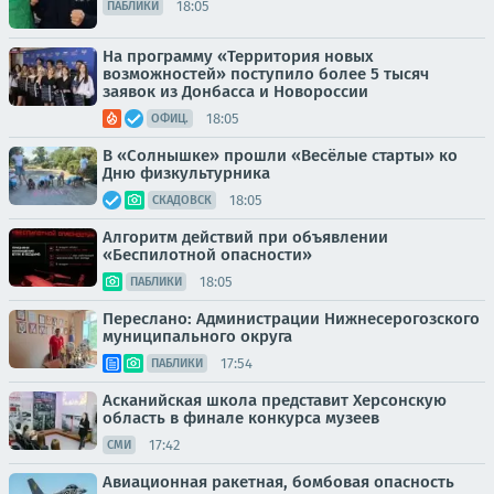
18:05
ПАБЛИКИ
На программу «Территория новых
возможностей» поступило более 5 тысяч
заявок из Донбасса и Новороссии
18:05
ОФИЦ.
В «Солнышке» прошли «Весёлые старты» ко
Дню физкультурника
18:05
СКАДОВСК
Алгоритм действий при объявлении
«Беспилотной опасности»
18:05
ПАБЛИКИ
Переслано: Администрации Нижнесерогозского
муниципального округа
17:54
ПАБЛИКИ
Асканийская школа представит Херсонскую
область в финале конкурса музеев
17:42
СМИ
Авиационная ракетная, бомбовая опасность