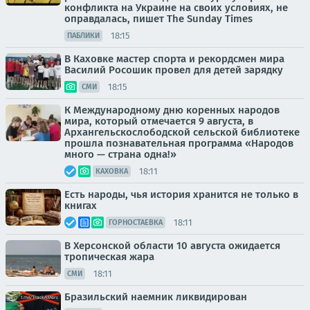
конфликта на Украине на своих условиях, не
оправдалась, пишет The Sunday Times
18:15
ПАБЛИКИ
В Каховке мастер спорта и рекордсмен мира
Василий Росошик провел для детей зарядку
18:15
СМИ
К Международному дню коренных народов
мира, который отмечается 9 августа, в
Архангельскослободской сельской библиотеке
прошла познавательная программа «Народов
много — страна одна!»
18:11
КАХОВКА
Есть народы, чья история хранится не только в
книгах
18:11
ГОРНОСТАЕВКА
В Херсонской области 10 августа ожидается
тропическая жара
18:11
СМИ
Бразильский наемник ликвидирован