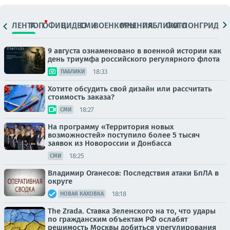
ЛЕНТА
ТОП
ОФИЦ.
ВИДЕО
СМИ
ВОЕНКОРЫ
МНЕНИЯ
ПАБЛИКИ
ФОТО
ЛОНГРИДЫ
9 августа ознаменовано в военной истории как
день триумфа российского регулярного флота
18:33
ПАБЛИКИ
Хотите обсудить свой дизайн или рассчитать
стоимость заказа?
18:27
СМИ
На программу «Территория новых
возможностей» поступило более 5 тысяч
заявок из Новороссии и Донбасса
18:25
СМИ
Владимир Оганесов: Последствия атаки БпЛА в
округе
18:18
НОВАЯ КАХОВКА
The Zrada. Ставка Зеленского на то, что удары
по гражданским объектам РФ ослабят
решимость Москвы добиться урегулирования