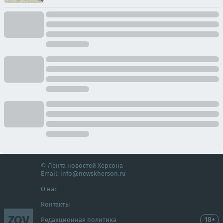
© Лента новостей Херсона
Email:
info@newskherson.ru
О нас
Контакты
ZOV
18+
Редакционная политика