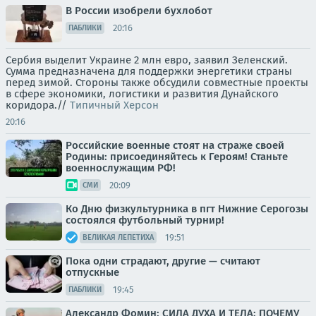
В России изобрели бухлобот
20:16
ПАБЛИКИ
Сербия выделит Украине 2 млн евро, заявил Зеленский.
Сумма предназначена для поддержки энергетики страны
перед зимой. Стороны также обсудили совместные проекты
в сфере экономики, логистики и развития Дунайского
коридора.//
Типичный Херсон
20:16
Российские военные стоят на страже своей
Родины: присоединяйтесь к Героям! Станьте
военнослужащим РФ!
20:09
СМИ
Ко Дню физкультурника в пгт Нижние Серогозы
состоялся футбольный турнир!
19:51
ВЕЛИКАЯ ЛЕПЕТИХА
Пока одни страдают, другие — считают
отпускные
19:45
ПАБЛИКИ
Александр Фомин: СИЛА ДУХА И ТЕЛА: ПОЧЕМУ