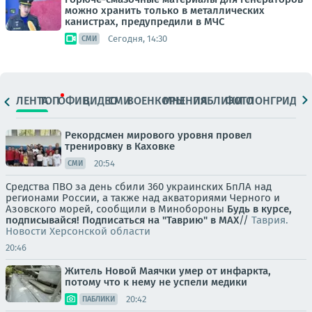
можно хранить только в металлических
канистрах, предупредили в МЧС
Сегодня, 14:30
СМИ
ЛЕНТА
ТОП
ОФИЦ.
ВИДЕО
СМИ
ВОЕНКОРЫ
МНЕНИЯ
ПАБЛИКИ
ФОТО
ЛОНГРИДЫ
Рекордсмен мирового уровня провел
тренировку в Каховке
20:54
СМИ
Средства ПВО за день сбили 360 украинских БпЛА над
регионами России, а также над акваториями Черного и
Азовского морей, сообщили в Минобороны
Будь в курсе,
подписывайся!
Подписаться на "Таврию" в MAX
//
Таврия.
Новости Херсонской области
20:46
Житель Новой Маячки умер от инфаркта,
потому что к нему не успели медики
20:42
ПАБЛИКИ