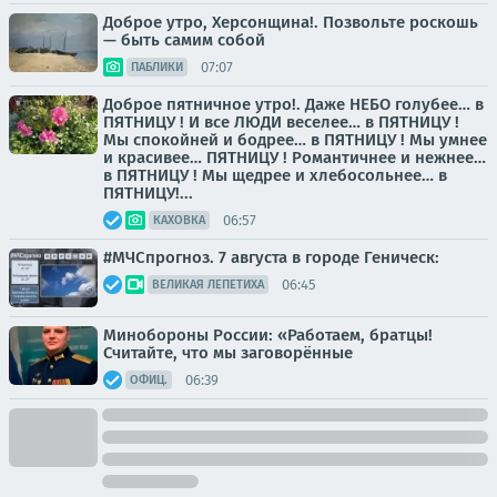
Доброе утро, Херсонщина!. Позвольте роскошь
— быть самим собой
07:07
ПАБЛИКИ
Доброе пятничное утро!. Даже НЕБО голубее… в
ПЯТНИЦУ ! И все ЛЮДИ веселее… в ПЯТНИЦУ !
Мы спокойней и бодрее… в ПЯТНИЦУ ! Мы умнее
и красивее… ПЯТНИЦУ ! Романтичнее и нежнее…
в ПЯТНИЦУ ! Мы щедрее и хлебосольнее… в
ПЯТНИЦУ!...
06:57
КАХОВКА
#МЧСпрогноз. 7 августа в городе Геническ:
06:45
ВЕЛИКАЯ ЛЕПЕТИХА
Минобороны России: «Работаем, братцы!
Считайте, что мы заговорённые
06:39
ОФИЦ.