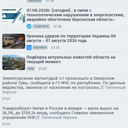
07:36
ПАБЛИКИ
07.08.2026г. (сегодня) , в связи с
технологическим нарушением в энергосистеме,
аварийно обесточена Херсонская область:-
07:36
СКАДОВСК
Хроника ударов по территории Украины 06
августа – 07 августа 2026 года
07:33
ПАБЛИКИ
Подборка актуальных новостей области на
текущий момент:
07:07
СМИ
Землетрясение магнитудой 4,1 произошло в Овюрском
районе Тувы, сообщили в ГУ МЧС по республике. По данным
ведомства, звонков от населения не поступало.//
Типичный
Херсон
07:07
Товарооборот Китая и России в январе — июле вырос на
26,3%, до $159,24 млрд, сообщило Главное таможенное
управление КНР.//
Типичный Херсон
07:07