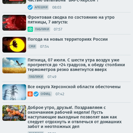
частью батальона "БАРС-Херсон"!
08:03
АЛЕШКИ
Фронтовая сводка по состоянию на утро
пятницы, 7 августа:
07:57
ПАБЛИКИ
Погода на новых территориях России
07:54
СМИ
Пятница, 07 июля. С шести утра воздух уже
прогреется до +24 градусов, к обеду столбики
термометров резко взметнутся вверх
07:49
ПАБЛИКИ
Все округа Херсонской области обесточены
07:42
ОФИЦ.
Доброе утро, друзья!. Поздравляем с
окончанием рабочей недели! Пусть
наступающие выходные позволят вам как
следует отдохнуть и отвлечься от домашних
забот и неотложных дел