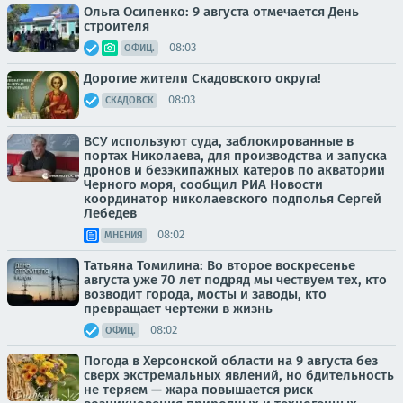
Ольга Осипенко: 9 августа отмечается День
строителя
08:03
ОФИЦ.
Дорогие жители Скадовского округа!
08:03
СКАДОВСК
ВСУ используют суда, заблокированные в
портах Николаева, для производства и запуска
дронов и безэкипажных катеров по акватории
Черного моря, сообщил РИА Новости
координатор николаевского подполья Сергей
Лебедев
08:02
МНЕНИЯ
Татьяна Томилина: Во второе воскресенье
августа уже 70 лет подряд мы чествуем тех, кто
возводит города, мосты и заводы, кто
превращает чертежи в жизнь
08:02
ОФИЦ.
Погода в Херсонской области на 9 августа без
сверх экстремальных явлений, но бдительность
не теряем — жара повышается риск