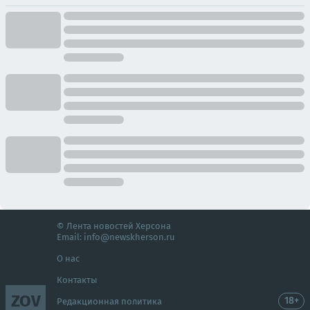
© Лента новостей Херсона
Email:
info@newskherson.ru
О нас
Контакты
ZOV
18+
Редакционная политика