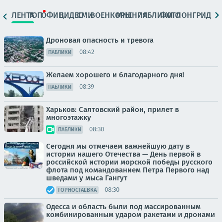
ЛЕНТА
ТОП
ОФИЦ.
ВИДЕО
СМИ
ВОЕНКОРЫ
МНЕНИЯ
ПАБЛИКИ
ФОТО
ЛОНГРИДЫ
Дроновая опасность и тревога
08:42
ПАБЛИКИ
Желаем хорошего и благодарного дня!
08:39
ПАБЛИКИ
Харьков: Салтовский район, прилет в
многоэтажку
08:30
ПАБЛИКИ
Сегодня мы отмечаем важнейшую дату в
истории нашего Отечества — День первой в
российской истории морской победы русского
флота под командованием Петра Первого над
шведами у мыса Гангут
08:30
ГОРНОСТАЕВКА
Одесса и область были под массированным
комбинированным ударом ракетами и дронами