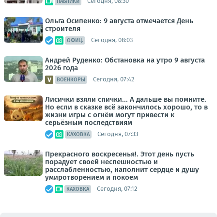
Сегодня, 08:30
ПАБЛИКИ
Ольга Осипенко: 9 августа отмечается День
строителя
Сегодня, 08:03
ОФИЦ.
Андрей Руденко: Обстановка на утро 9 августа
2026 года
Сегодня, 07:42
ВОЕНКОРЫ
Лисички взяли спички... А дальше вы помните.
Но если в сказке всё закончилось хорошо, то в
жизни игры с огнём могут привести к
серьёзным последствиям
Сегодня, 07:33
КАХОВКА
Прекрасного воскресенья!. Этот день пусть
порадует своей неспешностью и
расслабленностью, наполнит сердце и душу
умиротворением и покоем
Сегодня, 07:12
КАХОВКА