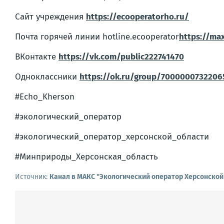
Сайт учреждения
h
t
t
ps://ecooperatorho.ru/
Почта горячей линии hotline.ecooperator
https://ma
ВКонтакте
h
t
t
ps://vk.com/public222741470
Одноклассники
h
t
t
ps://ok.ru/group/7000000732206
#Echo_Kherson
#экологический_оператор
#экологический_оператор_херсонской_области
#Минприроды_Херсонская_область
Источник:
Канал в МАКС "Экологический оператор Херсонской