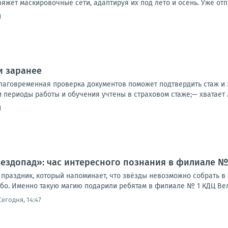
яжет маскировочные сети, адаптируя их под лето и осень. Уже отпра
1
и заранее
благовременная проверка документов поможет подтвердить стаж и 
и периоды работы и обучения учтены в страховом стаже;— хватает л
1
вездопад»: час интересного познания в филиале 
праздник, который напоминает, что звёзды невозможно собрать в к
ебо. Именно такую магию подарили ребятам в филиале № 1 КДЦ Вел
Сегодня, 14:47