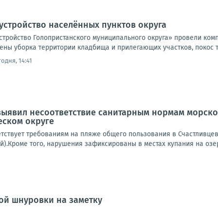
устройство населённых пунктов округа
стройство Голопристанского муниципального округа» провели комп
ны уборка территории кладбища и прилегающих участков, покос тр
одня, 14:41
ыявил несоответствие санитарным нормам морской
еском округе
етствует требованиям на пляже общего пользования в Счастливцев
й).Кроме того, нарушения зафиксированы в местах купания на озер
ой шнуровки на заметку