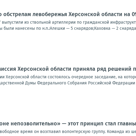
о обстрелам левобережья Херсонской области на 09:
У выпустили из ствольной артиллерии по гражданской инфраструк
ы были нанесены по н.п.:Алешки — 5 снарядов;Каховка — 2 снаряда;
иссия Херсонской области приняла ряд решений п
ии Херсонской области состоялось очередное заседание, на кото
дарственной Думы Федерального Собрания Российской Федерации д
роне непозволительно» — этот принцип стал главны
вободное время он возглавил волонтерскую группу. Команда из ше