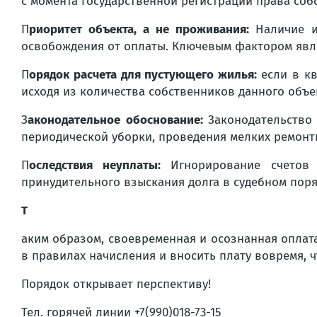
с момента государственной регистрации права соб
П
риоритет объекта, а не проживания:
Наличие и
освобождения от оплаты. Ключевым фактором явл
П
орядок расчета для пустующего жилья:
если в к
исходя из количества собственников данного объек
З
аконодательное обоснование:
Законодательство
периодической уборки, проведения мелких ремонт
П
оследствия неуплаты:
Игнорирование счетов
принудительного взыскания долга в судебном поря
Т
аким образом, своевременная и осознанная оплат
в правилах начисления и вносить плату вовремя, 
Порядок открывает перспективу!
Тел. горячей линии +7(990)018-73-15