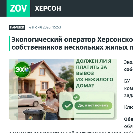
ZOV
ХЕРСОН
4 июня 2026, 15:53
ПАБЛИКИ
Экологический оператор Херсонской
собственников нескольких жилых 
Э
ко
соб
БУ
ком
зад
К
лю
Обя
обя