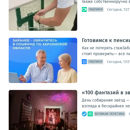
также собственноручно в
Сегодня, 13:1
ПАБЛИКИ
Готовимся к пенси
Как не потерять стажЗа
стоит проверить:— все л
Сегодня, 13:5
ПАБЛИКИ
«100 фантазий в з
День собирания звёзд — 
взгляда в бескрайнее н
ВЕЛИКАЯ ЛЕПЕТИХА