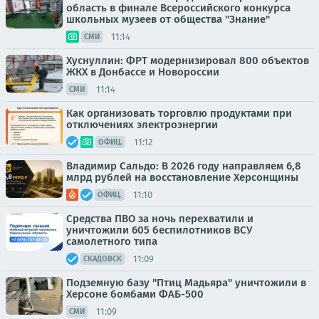
область в финале Всероссийского конкурса
школьных музеев от общества "Знание"
11:14
СМИ
Хуснуллин: ФРТ модернизировал 800 объектов
ЖКХ в Донбассе и Новороссии
11:14
СМИ
Как организовать торговлю продуктами при
отключениях электроэнергии
11:12
ОФИЦ.
Владимир Сальдо: В 2026 году направляем 6,8
млрд рублей на восстановление Херсонщины
11:10
ОФИЦ.
Средства ПВО за ночь перехватили и
уничтожили 605 беспилотников ВСУ
самолетного типа
11:09
СКАДОВСК
Подземную базу "Птиц Мадьяра" уничтожили в
Херсоне бомбами ФАБ-500
11:09
СМИ