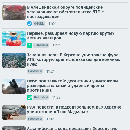
В Алешкинском округе полицейские
устанавливают обстоятельства ДТП с
пострадавшими
11:24
ОФИЦ.
Первые, разбираем новую партию крутых
летних аватарок
11:24
ПАБЛИКИ
Законная цель: В Херсоне уничтожена фура
АТБ, которую враг использовал для военных
нужд
11:24
ПАБЛИКИ
Небо под защитой: десантники уничтожили
разведывательный и ударный дроны
противника
11:24
ПАБЛИКИ
РИА Новости: в подконтрольном ВСУ Херсоне
уничтожили «Птиц Мадьяра»
11:18
ПАБЛИКИ
Асканийская школа представит Херсонскую