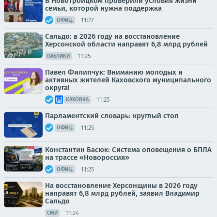
В Новотроицком проверили условия жизни
семьи, которой нужна поддержка
11:27
ОФИЦ.
Сальдо: в 2026 году на восстановление
Херсонской области направят 6,8 млрд рублей
11:25
ПАБЛИКИ
Павел Филипчук: Вниманию молодых и
активных жителей Каховского муниципального
округа!
11:25
КАХОВКА
Парламентский словарь: круглый стол
11:25
ОФИЦ.
Константин Басюк: Система оповещения о БПЛА
на трассе «Новороссия»
11:25
ОФИЦ.
На восстановление Херсонщины в 2026 году
направят 6,8 млрд рублей, заявил Владимир
Сальдо
11:24
СМИ