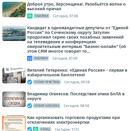
Доброе утро, Херсонщина!. Разобьётся волна о
высокий причал
Сегодня, 07:06
ПАБЛИКИ
Кандидат в одномандатные депутаты от "Единой
России" по Сочинскому округу Затулин
продолжил серию своих похабных заявлений
на телевидении и конференциях
омерзительным интервью "Бизнес-онлайн" (об
этом СМИ многое говорит то...
Сегодня, 07:09
ПАБЛИКИ
Виталий Титаренко: «Единая Россия» - первая в
избирательном бюллетене!
Сегодня, 09:58
ГОЛАЯ ПРИСТАНЬ
Владимир Оганесов: Последствия атаки БпЛА в
округе
Сегодня, 08:58
НОВАЯ КАХОВКА
Как организовать торговлю продуктами при
отключениях электроэнергии
Сегодня, 11:12
ОФИЦ.