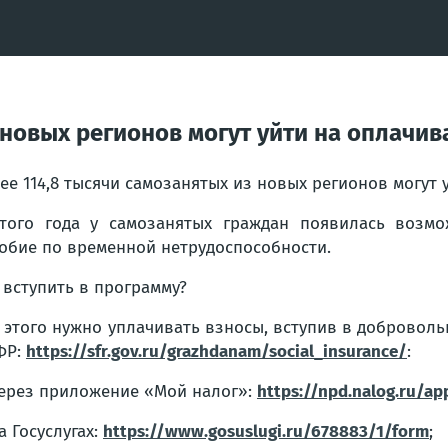
з новых регионов могут уйти на оплач
ее 114,8 тысячи самозанятых из новых регионов могут
того года у самозанятых граждан появилась возм
обие по временной нетрудоспособности.
 вступить в программу?
 этого нужно уплачивать взносы, вступив в доброво
ФР:
https://sfr.gov.ru/grazhdanam/social_insurance/
:
ерез приложение «Мой налог»:
https://npd.nalog.ru/ap
а Госуслугах:
https://www.gosuslugi.ru/678883/1/form
;