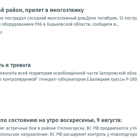
ий район, прилет в многоэтажку
же пострадал соседний многоэтажный дом.Двое погибших, 12 пост
оборудованием РЭБ в Харьковской области, сообщили в...
30
ь и тревога
ревогаНа всей территории освобождённой части Запорожской облас
 контролируемой" генерал-губернатором Е.Балицким трассы Р-280 
по состоянию на утро воскресенье, 9 августа:
е: встречные бои в районе Степногорска. ВС РФ продвигаются у Н
польское направление: ВС РФ расширяют контроль у Новоподгород