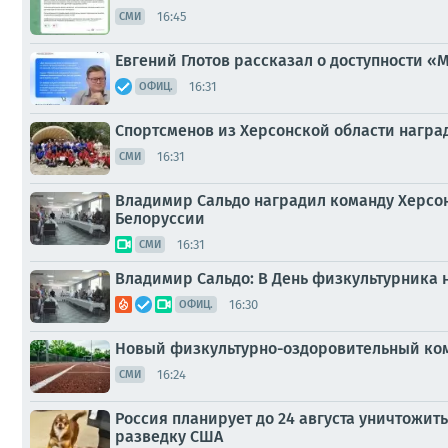
16:45
СМИ
Евгений Глотов рассказал о доступности 
16:31
ОФИЦ.
Спортсменов из Херсонской области награ
16:31
СМИ
Владимир Сальдо наградил команду Херсо
Белоруссии
16:31
СМИ
Владимир Сальдо: В День физкультурника 
16:30
ОФИЦ.
Новый физкультурно-оздоровительный комп
16:24
СМИ
Россия планирует до 24 августа уничтожи
разведку США