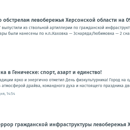
о обстрелам левобережья Херсонской области на 09:
У выпустили из ствольной артиллерии по гражданской инфраструк
ары были нанесены по н.п.:Каховка — 3снаряда;Любимовка — 2 снар
а в Геническе: спорт, азарт и единство!
радиции ярко и энергично отметил День физкультурника! Город на
 атмосферой драйва, командного духа и настоящего праздника движ
ня, 14:54
еррор гражданской инфраструктуры левобережья 