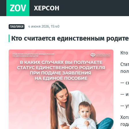
ZOV
ХЕРСОН
4 июня 2026, 15:40
ПАБЛИКИ
Кто считается единственным родит
Кто
Ста
пол
— с
— и
— у
Хот
год