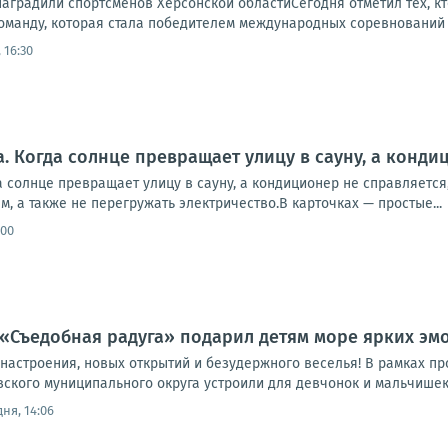
аградили спортсменов Херсонской областиСегодня отметил тех, кт
оманду, которая стала победителем международных соревнований 
 16:30
а. Когда солнце превращает улицу в сауну, а конди
 солнце превращает улицу в сауну, а кондиционер не справляется, 
м, а также не перегружать электричество.В карточках — простые...
:00
«Съедобная радуга» подарил детям море ярких эмо
 настроения, новых открытий и безудержного веселья! В рамках 
вского муниципального округа устроили для девчонок и мальчишек
ня, 14:06