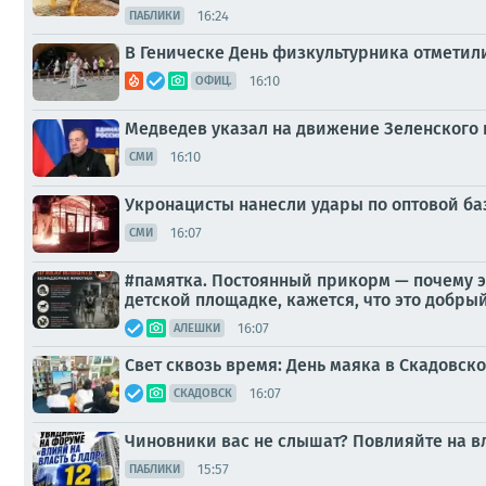
16:24
ПАБЛИКИ
В Геническе День физкультурника отметил
16:10
ОФИЦ.
Медведев указал на движение Зеленского
16:10
СМИ
Укронацисты нанесли удары по оптовой ба
16:07
СМИ
#памятка. Постоянный прикорм — почему э
детской площадке, кажется, что это добры
16:07
АЛЕШКИ
Свет сквозь время: День маяка в Скадовск
16:07
СКАДОВСК
Чиновники вас не слышат? Повлияйте на в
15:57
ПАБЛИКИ