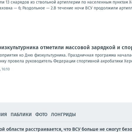
ли 13 снарядов из ствольной артиллерии по населенным пунктам Х
ховка — 6; Раздольное — 2.В течение ночи ВСУ продолжили артилл
физкультурника отметили массовой зарядкой и сп
оприятия ко Дню физкультурника. Праздничная программа началас
инку провела руководитель Федерации спортивной акробатики Херс
 16:10
НИЯ
ПАБЛИКИ
ФОТО
ЛОНГРИДЫ
й области расстраивается, что ВСУ больше не смогут без