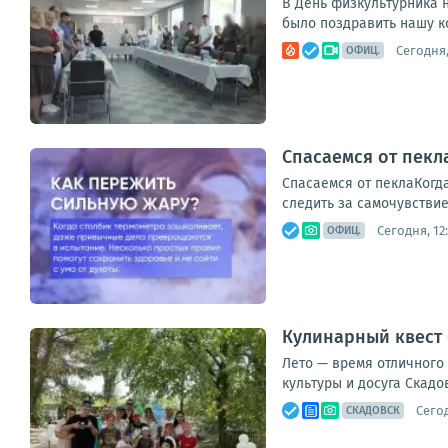
В День физкультурника н
было поздравить нашу к
Сегодня,
ОФИЦ.
Спасаемся от пекл
Спасаемся от пеклаКогда
следить за самочувствие
Сегодня, 12
ОФИЦ.
Кулинарный квест 
Лето — время отличного
культуры и досуга Скадо
Сегод
СКАДОВСК