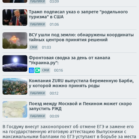
03:09
ПАБЛИКИ
Трамп подписал указ о запрете "родильного
туризма" в США
01:06
ПАБЛИКИ
ВСУ ушли под землю: обнаружены координаты
тайных центров принятия решений
01:03
СМИ
Фронтовая сводка за день от канала
"Украина.ру":
00:16
СМИ
Компания ZURU выпустила беременную Барби,
у которой можно принять роды
00:12
ПАБЛИКИ
Поезд между Москвой и Пекином может скоро
запустить РЖД
00:09
ПАБЛИКИ
В Госдуму внесут законопроект об отмене ЕГЭ и замене его
на государственную итоговую аттестацию Выпускники с
максимальными баллами по ЕГЭ уступают в борьбе за места