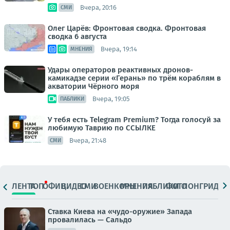
Вчера, 20:16
СМИ
Олег Царёв: Фронтовая сводка. Фронтовая
сводка 6 августа
Вчера, 19:14
МНЕНИЯ
Удары операторов реактивных дронов-
камикадзе серии «Герань» по трём кораблям в
акватории Чёрного моря
Вчера, 19:05
ПАБЛИКИ
У тебя есть Telegram Premium? Тогда голосуй за
любимую Таврию по ССЫЛКЕ
Вчера, 21:48
СМИ
ЛЕНТА
ТОП
ОФИЦ.
ВИДЕО
СМИ
ВОЕНКОРЫ
МНЕНИЯ
ПАБЛИКИ
ФОТО
ЛОНГРИДЫ
Ставка Киева на «чудо-оружие» Запада
провалилась — Сальдо