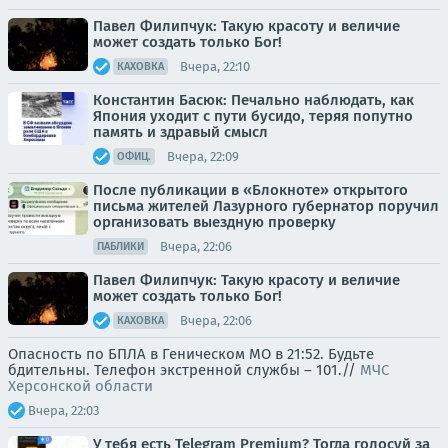
Павел Филипчук: Такую красоту и величие
может создать только Бог!
Вчера, 22:10
КАХОВКА
Константин Басюк: Печально наблюдать, как
Япония уходит с пути бусидо, теряя попутно
память и здравый смысл
Вчера, 22:09
ОФИЦ.
После публикации в «Блокноте» открытого
письма жителей Лазурного губернатор поручил
организовать выездную проверку
Вчера, 22:06
ПАБЛИКИ
Павел Филипчук: Такую красоту и величие
может создать только Бог!
Вчера, 22:06
КАХОВКА
Опасность по БПЛА в Геническом МО в 21:52. Будьте
бдительны. Телефон экстренной службы – 101.//
МЧС
Херсонской области
Вчера, 22:03
У тебя есть Telegram Premium? Тогда голосуй за