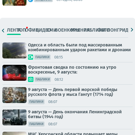
ЛЕНТА
ТОП
ОФИЦ.
ВИДЕО
СМИ
ВОЕНКОРЫ
МНЕНИЯ
ПАБЛИКИ
ФОТО
ЛОНГРИДЫ
Одесса и область были под массированным
комбинированным ударом ракетами и дронами
08:15
ПАБЛИКИ
Фронтовая сводка по состоянию на утро
воскресенье, 9 августа:
08:12
ПАБЛИКИ
9 августа — День первой морской победы
русского флота у мыса Гангут (1714 год)
08:07
ПАБЛИКИ
9 августа — День окончания Ленинградской
битвы (1944 год)
08:07
ПАБЛИКИ
МЧС Херсонской области повышает меры