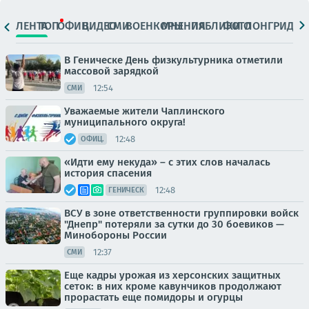
ЛЕНТА
ТОП
ОФИЦ.
ВИДЕО
СМИ
ВОЕНКОРЫ
МНЕНИЯ
ПАБЛИКИ
ФОТО
ЛОНГРИДЫ
В Геническе День физкультурника отметили
массовой зарядкой
12:54
СМИ
Уважаемые жители Чаплинского
муниципального округа!
12:48
ОФИЦ.
«Идти ему некуда» – с этих слов началась
история спасения
12:48
ГЕНИЧЕСК
ВСУ в зоне ответственности группировки войск
"Днепр" потеряли за сутки до 30 боевиков —
Минобороны России
12:37
СМИ
Еще кадры урожая из херсонских защитных
сеток: в них кроме кавунчиков продолжают
прорастать еще помидоры и огурцы