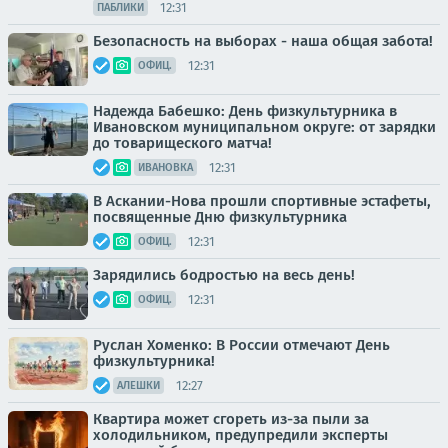
12:31
ПАБЛИКИ
Безопасность на выборах - наша общая забота!
12:31
ОФИЦ.
Надежда Бабешко: День физкультурника в
Ивановском муниципальном округе: от зарядки
до товарищеского матча!
12:31
ИВАНОВКА
В Аскании-Нова прошли спортивные эстафеты,
посвященные Дню физкультурника
12:31
ОФИЦ.
Зарядились бодростью на весь день!
12:31
ОФИЦ.
Руслан Хоменко: В России отмечают День
физкультурника!
12:27
АЛЕШКИ
Квартира может сгореть из-за пыли за
холодильником, предупредили эксперты