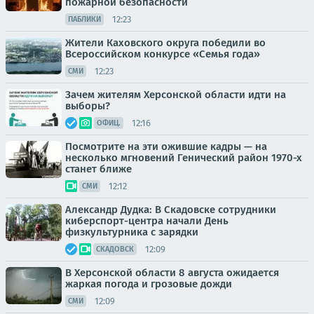
пожарной безопасности
12:23
ПАБЛИКИ
Жители Каховского округа победили во
Всероссийском конкурсе «Семья года»
12:23
СМИ
Зачем жителям Херсонской области идти на
выборы?
12:16
ОФИЦ.
Посмотрите на эти ожившие кадры — на
несколько мгновений Генический район 1970-х
станет ближе
12:12
СМИ
Александр Дудка: В Скадовске сотрудники
киберспорт-центра начали День
физкультурника с зарядки
12:09
СКАДОВСК
В Херсонской области 8 августа ожидается
жаркая погода и грозовые дожди
12:09
СМИ