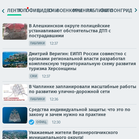
ЛЕНТА
ТОП
ОФИЦ.
ВИДЕО
СМИ
ВОЕНКОРЫ
МНЕНИЯ
ПАБЛИКИ
ФОТО
ЛОНГРИДЫ
В Алешкинском округе полицейские
устанавливают обстоятельства ДТП с
пострадавшими
12:37
ПАБЛИКИ
Дмитрий Веригин: ЕИПП России совместно с
органами региональной власти разработал
комплексную территориальную схему развития
туризма Херсонщины
12:37
СМИ
В Чаплинке запланировали масштабные работы
по развитию улично-дорожной сети
12:36
ПАБЛИКИ
Средства индивидуальной защиты: что это по
закону и зачем нужно на практике
12:30
ОФИЦ.
Уважаемые жители Верхнерогачикского
муниципального округа!