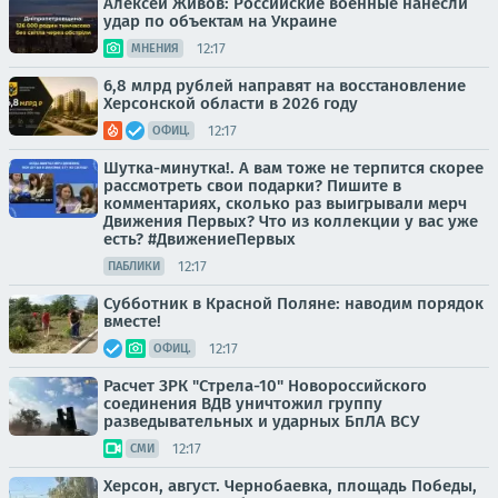
Алексей Живов: Российские военные нанесли
удар по объектам на Украине
12:17
МНЕНИЯ
6,8 млрд рублей направят на восстановление
Херсонской области в 2026 году
12:17
ОФИЦ.
Шутка-минутка!. А вам тоже не терпится скорее
рассмотреть свои подарки? Пишите в
комментариях, сколько раз выигрывали мерч
Движения Первых? Что из коллекции у вас уже
есть? #ДвижениеПервых
12:17
ПАБЛИКИ
Субботник в Красной Поляне: наводим порядок
вместе!
12:17
ОФИЦ.
Расчет ЗРК "Стрела-10" Новороссийского
соединения ВДВ уничтожил группу
разведывательных и ударных БпЛА ВСУ
12:17
СМИ
Херсон, август. Чернобаевка, площадь Победы,