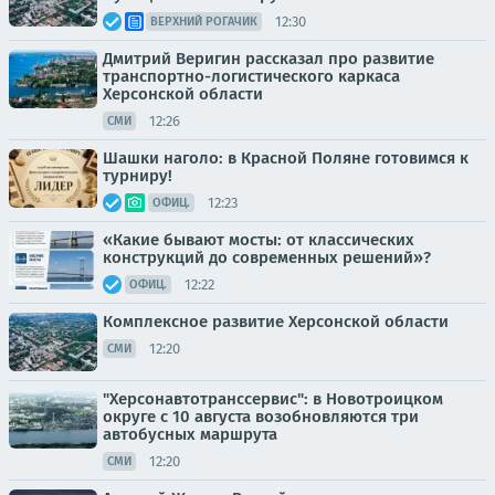
12:30
ВЕРХНИЙ РОГАЧИК
Дмитрий Веригин рассказал про развитие
транспортно-логистического каркаса
Херсонской области
12:26
СМИ
Шашки наголо: в Красной Поляне готовимся к
турниру!
12:23
ОФИЦ.
«Какие бывают мосты: от классических
конструкций до современных решений»?
12:22
ОФИЦ.
Комплексное развитие Херсонской области
12:20
СМИ
"Херсонавтотранссервис": в Новотроицком
округе с 10 августа возобновляются три
автобусных маршрута
12:20
СМИ