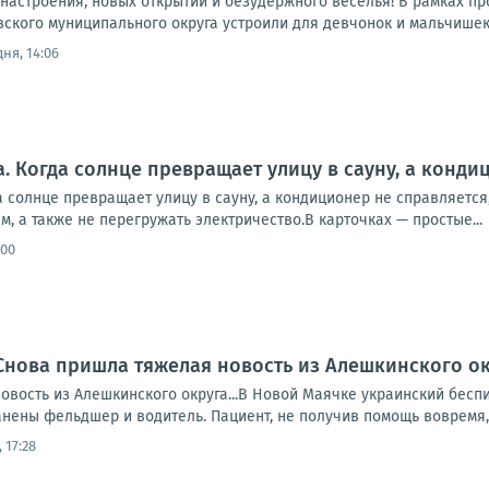
 настроения, новых открытий и безудержного веселья! В рамках 
вского муниципального округа устроили для девчонок и мальчишек
ня, 14:06
а. Когда солнце превращает улицу в сауну, а конди
 солнце превращает улицу в сауну, а кондиционер не справляется, 
м, а также не перегружать электричество.В карточках — простые...
:00
Снова пришла тяжелая новость из Алешкинского о
овость из Алешкинского округа...В Новой Маячке украинский бесп
нены фельдшер и водитель. Пациент, не получив помощь вовремя, 
 17:28