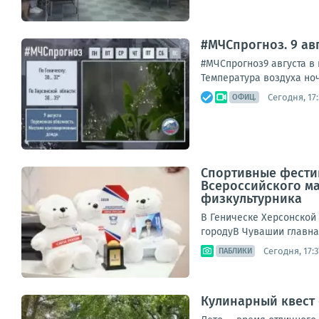
#МЧСпрогноз. 9 авг
#МЧСпрогноз9 августа в 
Температура воздуха ночь
Сегодня, 17:
ОФИЦ.
Спортивные фестив
Всероссийского ма
физкультурника
В Геническе Херсонской 
городуВ Чувашии главна
Сегодня, 17:3
ПАБЛИКИ
Кулинарный квест 