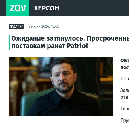
ZOV
ХЕРСОН
4 июня 2026, 13:42
ПАБЛИКИ
Ожидание затянулось. Просроченны
поставкам ракет Patriot
Ожи
пос
По 
Зад
отв
Тел
Гр