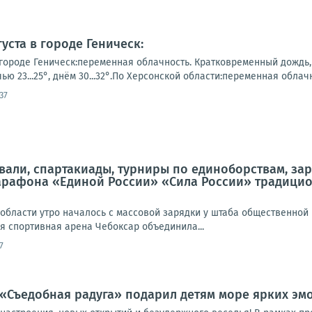
уста в городе Геническ:
городе Геническ:переменная облачность. Кратковременный дождь, г
ю 23...25°, днём 30...32°.По Херсонской области:переменная облачн
37
али, спартакиады, турниры по единоборствам, зар
рафона «Единой России» «Сила России» традицио
области утро началось с массовой зарядки у штаба общественной 
я спортивная арена Чебоксар объединила...
7
«Съедобная радуга» подарил детям море ярких эмо