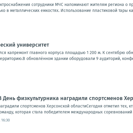
ектроснабжения сотрудники МЧС напоминают жителям региона о п
ко в металлических емкостях. Использование пластиковой тары ка
еский университет
лся капремонт главного корпуса площадью 1 200 м. К сентябрю об
ерриторию.В обновлённом здании оборудовали 9 аудиторий, конфер
В День физкультурника наградили спортсменов Хе
аградили спортсменов Херсонской областиСегодня отметил тех, кт
оманду, которая стала победителем международных соревнований 
 16:30