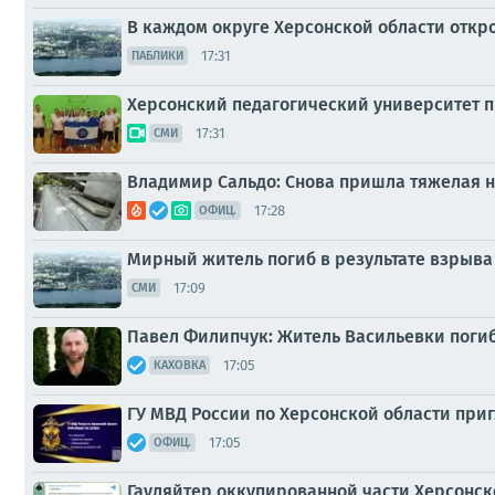
В каждом округе Херсонской области откр
17:31
ПАБЛИКИ
Херсонский педагогический университет п
17:31
СМИ
Владимир Сальдо: Снова пришла тяжелая н
17:28
ОФИЦ.
Мирный житель погиб в результате взрыва
17:09
СМИ
Павел Филипчук: Житель Васильевки погиб
17:05
КАХОВКА
ГУ МВД России по Херсонской области при
17:05
ОФИЦ.
Гауляйтер оккупированной части Херсонско