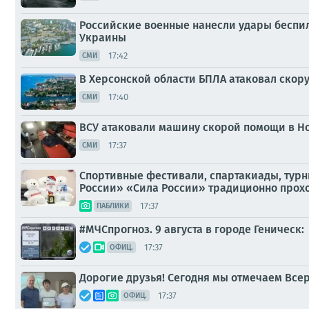
Российские военные нанесли удары беспи
Украины
17:42
СМИ
В Херсонской области БПЛА атаковал скор
17:40
СМИ
ВСУ атаковали машину скорой помощи в Но
17:37
СМИ
Спортивные фестивали, спартакиады, турн
России» «Сила России» традиционно прохо
17:37
ПАБЛИКИ
#МЧСпрогноз. 9 августа в городе Геническ:
17:37
ОФИЦ.
Дорогие друзья! Сегодня мы отмечаем Всер
17:37
ОФИЦ.