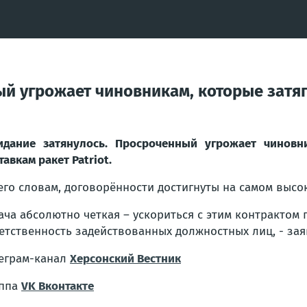
й угрожает чиновникам, которые затя
дание затянулось. Просроченный угрожает чиновн
тавкам ракет Patriot.
его словам, договорённости достигнуты на самом высо
ача абсолютно четкая – ускориться с этим контрактом 
етственность задействованных должностных лиц, - зая
еграм-канал
Херсонский Вестник
уппа
VK Вконтакте