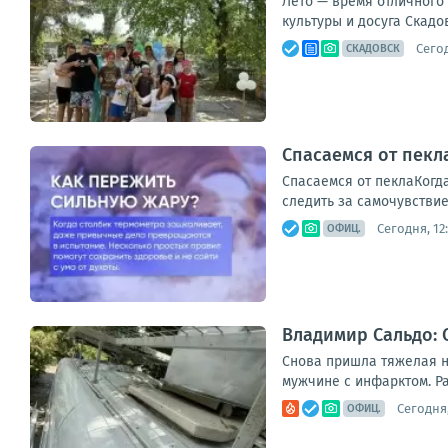
Лето — время отличного
культуры и досуга Скадо
Сегод
СКАДОВСК
Спасаемся от пекл
Спасаемся от пеклаКогда
следить за самочувствие
Сегодня, 12
ОФИЦ.
Владимир Сальдо: 
Снова пришла тяжелая н
мужчине с инфарктом. Ра
Сегодня,
ОФИЦ.