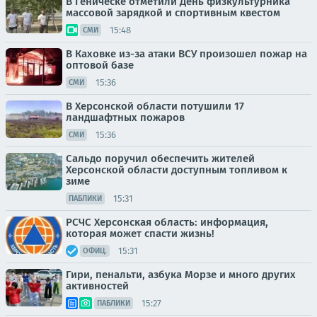
В Геническе отметили День физкультурника
массовой зарядкой и спортивным квестом
15:48
СМИ
В Каховке из-за атаки ВСУ произошел пожар на
оптовой базе
15:36
СМИ
В Херсонской области потушили 17
ландшафтных пожаров
15:36
СМИ
Сальдо поручил обеспечить жителей
Херсонской области доступным топливом к
зиме
15:31
ПАБЛИКИ
РСЧС Херсонская область: информация,
которая может спасти жизнь!
15:31
ОФИЦ.
Гири, пенальти, азбука Морзе и много других
активностей
15:27
ПАБЛИКИ