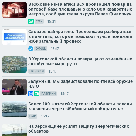
В Каховке из-за атаки ВСУ произошел пожар на
оптовой базе площадью около 800 квадратных
метров, сообщил глава округа Павел Филипчук
15:21
СМИ
Словарь избирателя. Продолжаем разбираться
в понятиях, которые помогают лучше понимать
избирательный процесс
15:17
ОФИЦ.
В Херсонской области возвращают отменённые
автобусные маршруты
15:17
ПАБЛИКИ
Залужный: Мы задействовали почти всё оружие
НАТО
15:17
ПАБЛИКИ
Более 100 жителей Херсонской области подали
заявления через «Мобильный избиратель»
15:12
СМИ
На Херсонщине усилят защиту энергетических
объектов