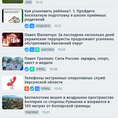
15:12
СМИ
Как усыновить ребёнка?. 1. Пройдите
бесплатную подготовку в школе приёмных
родителей
15:11
СКАДОВСК
Павел Филипчук: За последние несколько дней
украинские террористы продолжают усиленно
обстреливать Каховский округ
15:10
КАХОВКА
Павел Тропкин: Сила России: зарядка, спорт,
квест и медали
15:06
ОФИЦ.
Телефоны экстренных оперативных служб
Херсонской области
15:03
ОФИЦ.
Беспилотник вошел в воздушное пространство
Болгарии со стороны Румынии и взорвался в
100 метрах от болгарской границы
15:01
ПАБЛИКИ