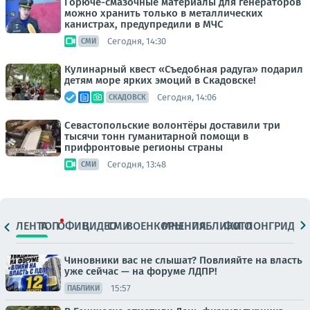
Горюче-смазочные материалы для генераторов
можно хранить только в металлических
канистрах, предупредили в МЧС
Сегодня, 14:30
СМИ
Кулинарный квест «Съедобная радуга» подарил
детям море ярких эмоций в Скадовске!
Сегодня, 14:06
СКАДОВСК
Севастопольские волонтёры доставили три
тысячи тонн гуманитарной помощи в
прифронтовые регионы страны
Сегодня, 13:48
СМИ
ЛЕНТА
ТОП
ОФИЦ.
ВИДЕО
СМИ
ВОЕНКОРЫ
МНЕНИЯ
ПАБЛИКИ
ФОТО
ЛОНГРИДЫ
Чиновники вас не слышат? Повлияйте на власть
уже сейчас — на форуме ЛДПР!
15:57
ПАБЛИКИ