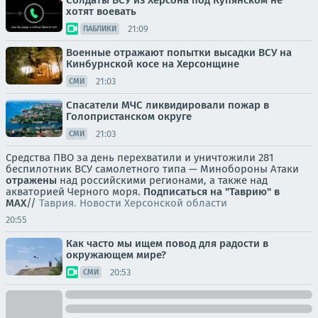
Солдаты ВСУ из Херсона под Купянском не
хотят воевать
21:09
ПАБЛИКИ
Военные отражают попытки высадки ВСУ на
Кинбурнской косе на Херсонщине
21:03
СМИ
Спасатели МЧС ликвидировали пожар в
Голопристанском округе
21:03
СМИ
Средства ПВО за день перехватили и уничтожили 281
беспилотник ВСУ самолетного типа — Минобороны Атаки
отражены
над российскими регионами, а также над
акваторией Черного моря.
Подписаться на "Таврию" в
MAX
//
Таврия. Новости Херсонской области
20:55
Как часто мы ищем повод для радости в
окружающем мире?
20:53
СМИ