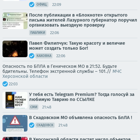
22:09
ОФИЦ.
После публикации в «Блокноте» открытого
письма жителей Лазурного губернатор поручил
организовать выездную проверку
22:06
ПАБЛИКИ
Павел Филипчук: Такую красоту и величие
может создать только Бог!
22:06
КАХОВКА
Опасность по БПЛА в Геническом МО в 21:52. Будьте
бдительны. Телефон экстренной службы – 101.//
МЧС
Херсонской области
22:03
У тебя есть Telegram Premium? Тогда голосуй за
любимую Таврию по ССЫЛКЕ
21:48
СМИ
В Скадовском МО объявлена опасность БпЛА !
21:48
СКАДОВСК
В Херсонской области растет число объектов