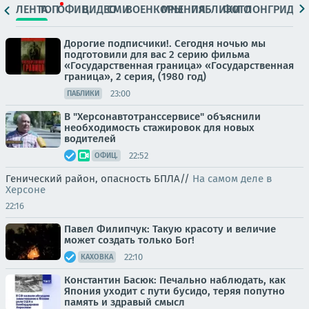
ЛЕНТА
ТОП
ОФИЦ.
ВИДЕО
СМИ
ВОЕНКОРЫ
МНЕНИЯ
ПАБЛИКИ
ФОТО
ЛОНГРИДЫ
Дорогие подписчики!. Сегодня ночью мы
подготовили для вас 2 серию фильма
«Государственная граница» «Государственная
граница», 2 серия, (1980 год)
23:00
ПАБЛИКИ
В "Херсонавтотранссервисе" объяснили
необходимость стажировок для новых
водителей
22:52
ОФИЦ.
Генический район, опасность БПЛА//
На самом деле в
Херсоне
22:16
Павел Филипчук: Такую красоту и величие
может создать только Бог!
22:10
КАХОВКА
Константин Басюк: Печально наблюдать, как
Япония уходит с пути бусидо, теряя попутно
память и здравый смысл