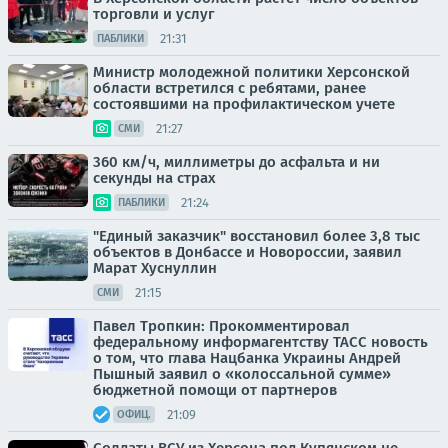
торговли и услуг
21:31
ПАБЛИКИ
Министр молодежной политики Херсонской
области встретился с ребятами, ранее
состоявшими на профилактическом учете
21:27
СМИ
360 км/ч, миллиметры до асфальта и ни
секунды на страх
21:24
ПАБЛИКИ
"Единый заказчик" восстановил более 3,8 тыс
объектов в Донбассе и Новороссии, заявил
Марат Хуснуллин
21:15
СМИ
Павел Тропкин: Прокомментировал
федеральному информагентству ТАСС новость
о том, что глава Нацбанка Украины Андрей
Пышный заявил о «колоссальной сумме»
бюджетной помощи от партнеров
21:09
ОФИЦ.